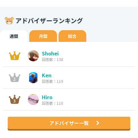
アドバイザーランキング
週間
月間
総合
Shohei
回答数：138
Ken
回答数：119
Hiro
回答数：110
アドバイザー一覧