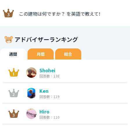
この建物は何ですか？ を英語で教えて!
アドバイザーランキング
週間
月間
総合
Shohei
回答数：138
Ken
回答数：119
Hiro
回答数：110