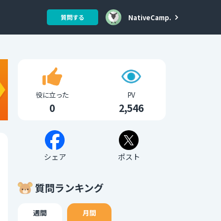
NativeCamp.
質問する
役に立った
PV
0
2,546
シェア
ポスト
質問ランキング
週間
月間