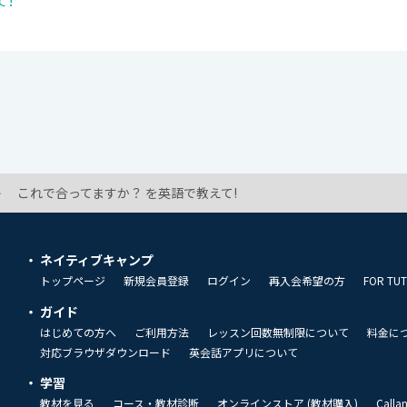
て!
これで合ってますか？ を英語で教えて!
ネイティブキャンプ
トップページ
新規会員登録
ログイン
再入会希望の方
FOR TU
ガイド
はじめての方へ
ご利用方法
レッスン回数無制限について
料金に
対応ブラウザダウンロード
英会話アプリについて
学習
教材を見る
コース・教材診断
オンラインストア (教材購入)
Call