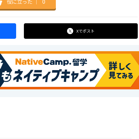
役に立った
｜
0
Xで
ポスト