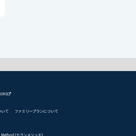
TORS
ついて
ファミリープランについて
an Method (カランメソッド)