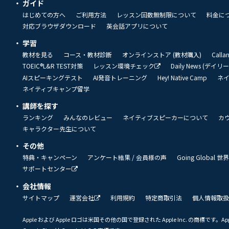
ガイド
はじめての方へ
ご利用方法
レッスン回数無制限について
料金に
対応ブラウザダウンロード
英会話アプリについて
学習
教材を見る
コース・教材診断
オンラインストア (教材購入)
Call
TOEIC®L&R TEST対策
レッスン環境チェック
Daily News (デイ
AIスピーキングテスト
AI発音トレーニング
Hey! Native Camp
ネ
ネイティブキャンプ留学
講師を探す
ランキング
みんなのレビュー
ネイティブスピーカーについて
カ
キャラクター先生について
その他
特典・キャンペーン
アンケート結果 / 会員様の声
Going Global
サポートセンター
会社情報
サイトマップ
運営会社
利用規約
特定商取引法
個人情報取扱
Apple および Apple ロゴは米国その他の国で登録された Apple Inc. の商標です。App 