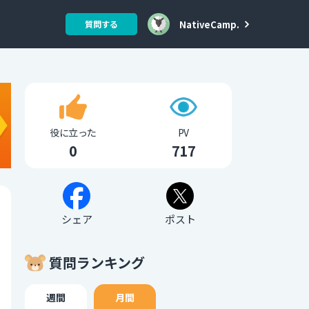
NativeCamp.
質問する
役に立った
PV
0
717
シェア
ポスト
質問ランキング
週間
月間