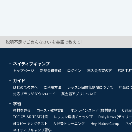
説明不足でごめんなさい を英語で教えて!
ネイティブキャンプ
トップページ
新規会員登録
ログイン
再入会希望の方
FOR TU
ガイド
はじめての方へ
ご利用方法
レッスン回数無制限について
料金に
対応ブラウザダウンロード
英会話アプリについて
学習
教材を見る
コース・教材診断
オンラインストア (教材購入)
Call
TOEIC®L&R TEST対策
レッスン環境チェック
Daily News (デイ
AIスピーキングテスト
AI発音トレーニング
Hey! Native Camp
ネ
ネイティブキャンプ留学