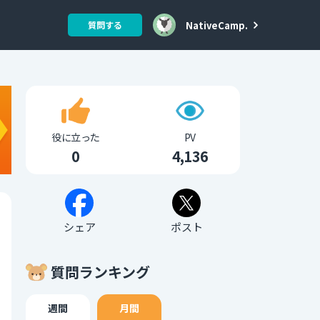
NativeCamp.
質問する
役に立った
PV
0
4,136
シェア
ポスト
質問ランキング
週間
月間