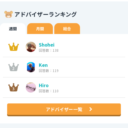
アドバイザーランキング
週間
月間
総合
Shohei
回答数：138
Ken
回答数：119
Hiro
回答数：110
アドバイザー一覧