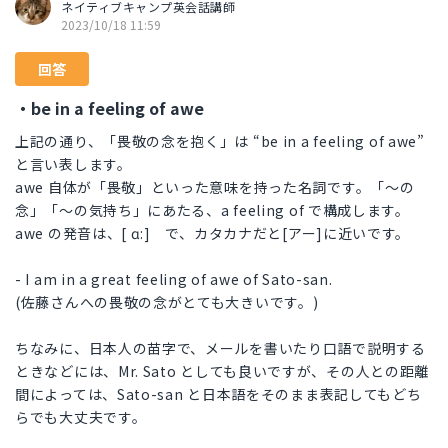
ネイティブキャンプ英会話講師
2023/10/18 11:59
回答
・be in a feeling of awe
上記の通り、「畏敬の念を抱く」は “be in a feeling of awe”
と言い表します。
awe 自体が「畏敬」といった意味を持った名詞です。「～の
念」「～の気持ち」にあたる、a feeling of で構成します。
awe の発音は、[ ɑ:] で、カタカナだと[アー]に近いです。
- I am in a great feeling of awe of Sato-san.
(佐藤さんへの畏敬の念がとても大きいです。)
ちなみに、日本人の苗字で、メールを書いたり口語で説明する
ときなどには、Mr. Sato としても良いですが、その人との距離
間によっては、Sato-san と日本語をそのまま表記してもどち
らでも大丈夫です。