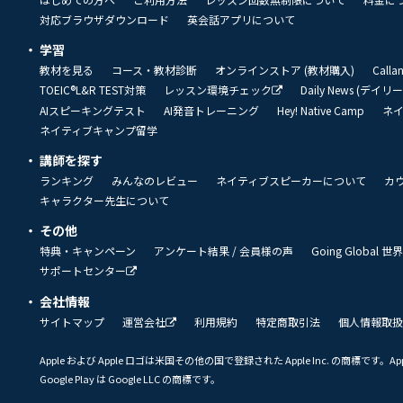
対応ブラウザダウンロード
英会話アプリについて
学習
教材を見る
コース・教材診断
オンラインストア (教材購入)
Call
TOEIC®L&R TEST対策
レッスン環境チェック
Daily News (デイ
AIスピーキングテスト
AI発音トレーニング
Hey! Native Camp
ネ
ネイティブキャンプ留学
講師を探す
ランキング
みんなのレビュー
ネイティブスピーカーについて
カ
キャラクター先生について
その他
特典・キャンペーン
アンケート結果 / 会員様の声
Going Global
サポートセンター
会社情報
サイトマップ
運営会社
利用規約
特定商取引法
個人情報取扱
Apple および Apple ロゴは米国その他の国で登録された Apple Inc. の商標です。App 
Google Play は Google LLC の商標です。