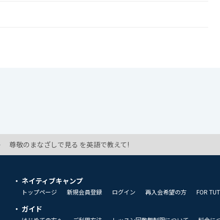
尊敬のまなざしで見る を英語で教えて!
ネイティブキャンプ
トップページ
新規会員登録
ログイン
再入会希望の方
FOR TU
ガイド
はじめての方へ
ご利用方法
レッスン回数無制限について
料金に