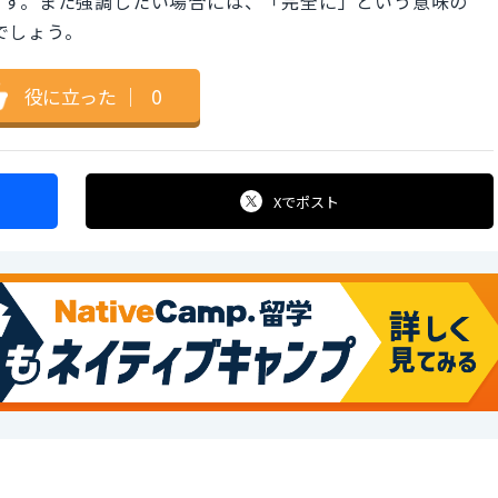
ます。また強調したい場合には、「完全に」という意味の
いでしょう。
役に立った
｜
0
Xで
ポスト