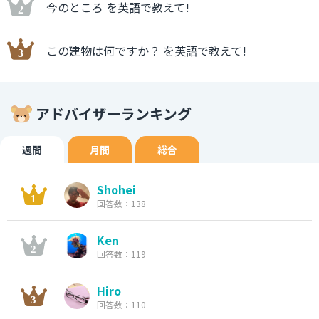
今のところ を英語で教えて!
この建物は何ですか？ を英語で教えて!
アドバイザーランキング
週間
月間
総合
Shohei
回答数：138
Ken
回答数：119
Hiro
回答数：110