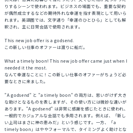
りするシーンで使われます。ビジネスの場面でも、重要な契約
が偶然成立するなどの期待外れな幸運を指す表現として用いら
れます。英語圏では、文字通り「幸運のひとひら」としても解
釈され、主に日常会話で使用されます。
This new job offer is a godsend.
この新しい仕事のオファーは渡りに船だ。
What a timely boon! This new job offer came just when I
needed it the most.
なんて幸運なことに！この新しい仕事のオファーがちょうど必
要なときに来ました。
"A godsend" と "a timely boon" の両方は、思いがけず大き
な助けとなるものを表しますが、その使い方には微妙な違いが
あります。"A godsend" は非常に感謝を感じたときに使われ、
一般的でカジュアルな会話でも多用されます。例えば、「新し
い上司はまさに神の恵みだ」という感じです。一方、「a
timely boon」はややフォーマルで、タイミングよく助けとな