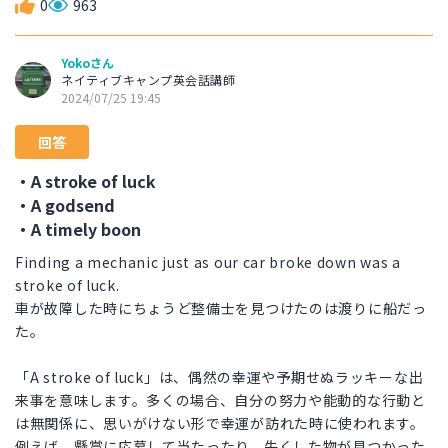
0
963
Yokoさん
ネイティブキャンプ英会話講師
2024/07/25 19:45
回答
・A stroke of luck
・A godsend
・A timely boon
Finding a mechanic just as our car broke down was a
stroke of luck.
車が故障した時にちょうど整備士を見つけたのは渡りに船だっ
た。
「A stroke of luck」は、偶然の幸運や予期せぬラッキーな出
来事を意味します。多くの場合、自分の努力や能動的な行動と
は無関係に、思いがけない形で幸運が訪れた時に使われます。
例えば、懸賞に応募して当たったり、失くした物が見つかった