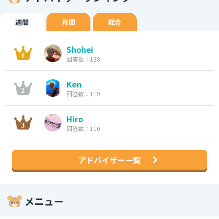
週間
月間
総合
Shohei
回答数：138
Ken
回答数：119
Hiro
回答数：110
アドバイザー一覧
メニュー