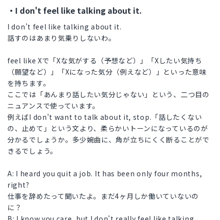
・I don't feel like talking about it.
I don't feel like talking about it.
話すのはあまり気乗りしないわ。
feel like Xで「Xな気がする（予想など）」「Xしたい気持ち
（願望など）」「Xになった気分（例えなど）」といった意味
を持ちます。
ここでは「あんまり話したい気分じゃない」という、二つ目の
ニュアンスで使っています。
例えばI don't want to talk about it, stop.「話したくない
の、止めて」という文より、柔らかいトーンになっているのが
分かるでしょうか。多少婉曲に、角が立ちにくく断ることがで
きるでしょう。
A: I heard you quit a job. It has been only four months,
right?
仕事を辞めたって聞いたよ。まだ4ヶ月しか働いていないの
に？
B: I know you care, but I don't really feel like talking