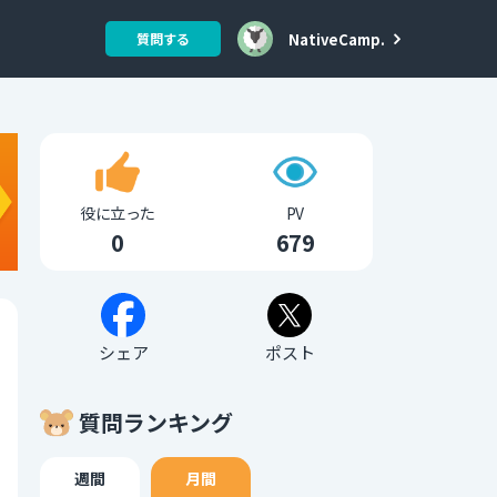
NativeCamp.
質問する
役に立った
PV
0
679
シェア
ポスト
質問ランキング
週間
月間