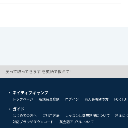
戻って取ってきます を英語で教えて!
ネイティブキャンプ
トップページ
新規会員登録
ログイン
再入会希望の方
FOR TU
ガイド
はじめての方へ
ご利用方法
レッスン回数無制限について
料金に
対応ブラウザダウンロード
英会話アプリについて