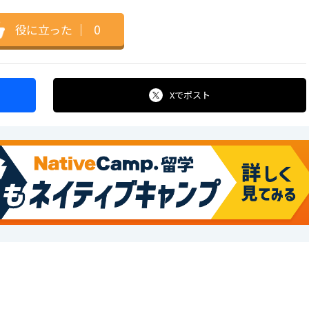
役に立った
｜
0
Xで
ポスト