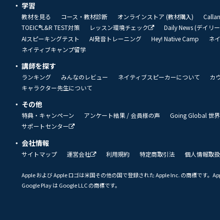
学習
教材を見る
コース・教材診断
オンラインストア (教材購入)
Call
TOEIC®L&R TEST対策
レッスン環境チェック
Daily News (デイ
AIスピーキングテスト
AI発音トレーニング
Hey! Native Camp
ネ
ネイティブキャンプ留学
講師を探す
ランキング
みんなのレビュー
ネイティブスピーカーについて
カ
キャラクター先生について
その他
特典・キャンペーン
アンケート結果 / 会員様の声
Going Global
サポートセンター
会社情報
サイトマップ
運営会社
利用規約
特定商取引法
個人情報取扱
Apple および Apple ロゴは米国その他の国で登録された Apple Inc. の商標です。App 
Google Play は Google LLC の商標です。