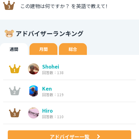
この建物は何ですか？ を英語で教えて!
アドバイザーランキング
週間
月間
総合
Shohei
回答数：138
Ken
回答数：119
Hiro
回答数：110
アドバイザー一覧