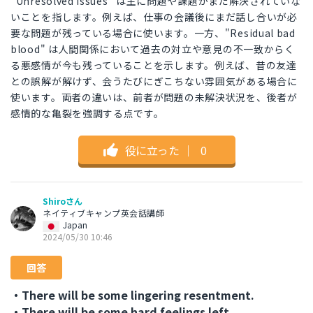
"Unresolved issues" は主に問題や課題がまだ解決されていな
いことを指します。例えば、仕事の会議後にまだ話し合いが必
要な問題が残っている場合に使います。一方、"Residual bad
blood" は人間関係において過去の対立や意見の不一致からく
る悪感情が今も残っていることを示します。例えば、昔の友達
との誤解が解けず、会うたびにぎこちない雰囲気がある場合に
使います。両者の違いは、前者が問題の未解決状況を、後者が
感情的な亀裂を強調する点です。
役に立った
｜
0
Shiroさん
ネイティブキャンプ英会話講師
Japan
2024/05/30 10:46
回答
・There will be some lingering resentment.
・There will be some hard feelings left.