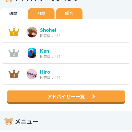
週間
月間
総合
Shohei
回答数：138
Ken
回答数：119
Hiro
回答数：110
アドバイザー一覧
メニュー