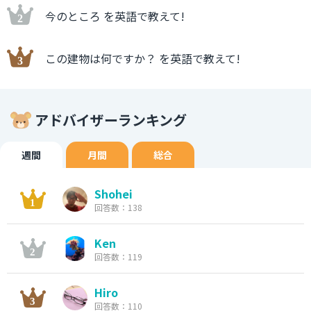
今のところ を英語で教えて!
この建物は何ですか？ を英語で教えて!
アドバイザーランキング
週間
月間
総合
Shohei
回答数：138
Ken
回答数：119
Hiro
回答数：110