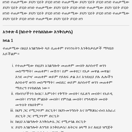
ዘንድ ተጠቃሚው ይህን ሂደት ይሂድ ዘንድ ተጠቃሚው ይህን ሂደት ይሂድ ዘንድ ተጠቃሚው
ይህን ሂደት ይሂድ ዘንድ ተጠቃሚው ይህን ሂደት ይሂድ ዘንድ ተጠቃሚው ይህን ሂደት ይሂድ
ዘንድ ተጠቃሚው ይህን ሂደት ይሂድ ዘንድ ተጠቃሚው ይህን ሂደት ይሂድ ዘንድ ተጠቃሚው
ይህን ሂደት ይሂድ ዘንድ ተጠቃሚው ይህን ሂደት ይሂድ ዘን
አንቀጽ 4 (ክስተት የተከለከለው እንቅስቃሴ)
ክፍል 1
ተጠቃሚው በዚህ አገልግሎት ላይ ሲጠቀም የተነገሩትን እንቅስቃሴዎች ማካሄድ
አይችልም።
የተጠቃሚው የዚህን አገልግሎት መጠቀም መብት ለሶስተኛ ወገን
መስማማት፣ መጠቀም፣ መሽጥ፣ ስም መቀየር፣ የእቃ መዋል መዋል፣
እንደ መያዣ መጠቀም ወይም የይለፍ ቃል እና እንደዚህ ያሉ ሌሎችን
ለሶስተኛ ወገን መስማማት፣ መበደር ወይም ለሶስተኛ ወገን መጠቀም
ማድረግ የተከለከለ ነው።
የኩባንያችንን ክብር፣ እምነት፣ የቅኝት መብት፣ የፈለግ መብት፣ የአይዲ
መብት፣ የንግድ ምልክት መብት፣ የምስል መብት፣ የግላዊነት መብት
መጥሰት የለበትም።
ከህግ ጋር የሚጋጥም ድርጊት፣ ከህገ-መንግስት እና ከማህበረ-ሰብ አክራሪ
ድርጊት ጋር የሚጋጥም ድርጊት
ከዚህ አገልግሎት እንቅስቃሴ ጋር የሚታገል ድርጊት
ይህን አገልግሎት ለንግድ እንቅስቃሴ፣ ለትርፍ ዕላማ እና ለዚህ ዝግጅት