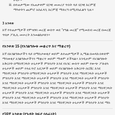
በተጠቃሚው የአጠቃቀም ህጋዊ መመሪያ ጥሰት ላይ ህጋዊ እርምጃ
ማካተትን ጨምሮ አስፈላጊ እርምጃ ማድረግ በሚያስፈልግ ጊዜ።
3 አንቀጽ
እኛ የተጠቃሚዎች የምዝገባ መረጃ ውስጥ ወደ "የግል መረጃ" የሚመደብ መረጃ በመረጃ
ጥበቃ ፖሊሲ መሠረት እንመልከታለን።
የአንቀጽ 15 (የአገልግሎቱ መቋረጥ እና ማቋረጥ)
እኛ በአገልግሎታችን ላይ በማስታወቂያ ወይም ለተጠቃሚዎች ኢሜል በመላክ በቀድሞ
ማሳወቂያ አገልግሎታችንን ማቋረጥ ወይም ማቆም ይችላል። እንዲሁም የአገልግሎት
አቅርቦት በማስቸጋላት ሁኔታዎች ምክንያት እንደ የአገር ውስጥ ወይም የውጭ ፖለቲካ
ሁኔታዎች ወይም የተፈጥሮ አደጋዎች ወይም የአገልግሎት አቅርቦት ሰርቨር እንደ
ማስቸጋላት ምክንያት በማስቸጋላት ሁኔታዎች ምክንያት እንደ ማስቸጋላት ሁኔታዎች
ምክንያት እንደ ማስቸጋላት ሁኔታዎች ምክንያት እንደ ማስቸጋላት ሁኔታዎች ምክንያት
እንደ ማስቸጋላት ሁኔታዎች ምክንያት እንደ ማስቸጋላት ሁኔታዎች ምክንያት እንደ
ማስቸጋላት ሁኔታዎች ምክንያት እንደ ማስቸጋላት ሁኔታዎች ምክንያት እንደ ማስቸጋላት
ሁኔታዎች ምክንያት እንደ ማስቸጋላት ሁኔታዎች ምክንያት እንደ ማስቸጋላት ሁኔታዎች
ምክንያት እንደ ማስቸጋላት ሁኔታዎች ምክንያት እንደ ማስቸጋላት ሁኔታዎች ምክንያት
እንደ ማስቸጋላት ሁኔታዎች ምክንያት እንደ ማስቸጋላት ሁኔታዎች ምክንያት እንደ ማስ
የ16ኛ አንቀጽ (የጉዳት ክፍያ ኃላፊነት)