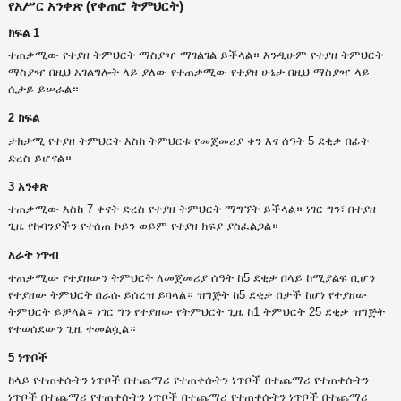
የአሥር አንቀጽ (የቀጠሮ ትምህርት)
ክፍል 1
ተጠቃሚው የተያዘ ትምህርት ማስያዣ ማገልገል ይችላል። እንዲሁም የተያዘ ትምህርት
ማስያዣ በዚህ አገልግሎት ላይ ያለው የተጠቃሚው የተያዘ ሁኔታ በዚህ ማስያዣ ላይ
ሲታይ ይሠራል።
2 ክፍል
ታክታሚ የተያዘ ትምህርት እስከ ትምህርቱ የመጀመሪያ ቀን እና ሰዓት 5 ደቂቃ በፊት
ድረስ ይሆናል።
3 አንቀጽ
ተጠቃሚው እስከ 7 ቀናት ድረስ የተያዘ ትምህርት ማግኘት ይችላል። ነገር ግን፣ በተያዘ
ጊዜ የኩባንያችን የተሰጠ ኮይን ወይም የተያዘ ክፍያ ያስፈልጋል።
አራት ነጥብ
ተጠቃሚው የተያዘውን ትምህርት ለመጀመሪያ ሰዓት ከ5 ደቂቃ በላይ ከሚያልፍ ቢሆን
የተያዘው ትምህርት በራሱ ይሰረዝ ይባላል። ዝግጅት ከ5 ደቂቃ በታች ከሆነ የተያዘው
ትምህርት ይቻላል። ነገር ግን የተያዘው የትምህርት ጊዜ ከ1 ትምህርት 25 ደቂቃ ዝግጅት
የተወሰደውን ጊዜ ተመልሷል።
5 ነጥቦች
ከላይ የተጠቀሱትን ነጥቦች በተጨማሪ የተጠቀሱትን ነጥቦች በተጨማሪ የተጠቀሱትን
ነጥቦች በተጨማሪ የተጠቀሱትን ነጥቦች በተጨማሪ የተጠቀሱትን ነጥቦች በተጨማሪ