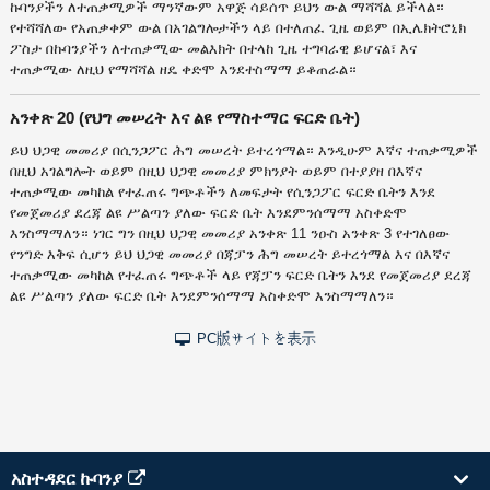
ኩባንያችን ለተጠቃሚዎች ማንኛውም አዋጅ ሳይሰጥ ይህን ውል ማሻሻል ይችላል።
የተሻሻለው የአጠቃቀም ውል በአገልግሎታችን ላይ በተለጠፈ ጊዜ ወይም በኢሌክትሮኒክ
ፖስታ በኩባንያችን ለተጠቃሚው መልእክት በተላከ ጊዜ ተግባራዊ ይሆናል፣ እና
ተጠቃሚው ለዚህ የማሻሻል ዘዴ ቀድሞ እንደተስማማ ይቆጠራል።
አንቀጽ 20 (የህግ መሠረት እና ልዩ የማስተማር ፍርድ ቤት)
ይህ ህጋዊ መመሪያ በሲንጋፖር ሕግ መሠረት ይተረጎማል። እንዲሁም እኛና ተጠቃሚዎች
በዚህ አገልግሎት ወይም በዚህ ህጋዊ መመሪያ ምክንያት ወይም በተያያዘ በእኛና
ተጠቃሚው መካከል የተፈጠሩ ግጭቶችን ለመፍታት የሲንጋፖር ፍርድ ቤትን እንደ
የመጀመሪያ ደረጃ ልዩ ሥልጣን ያለው ፍርድ ቤት እንደምንሰማማ አስቀድሞ
እንስማማለን። ነገር ግን በዚህ ህጋዊ መመሪያ አንቀጽ 11 ንዑስ አንቀጽ 3 የተገለፀው
የንግድ እቅፍ ሲሆን ይህ ህጋዊ መመሪያ በጃፓን ሕግ መሠረት ይተረጎማል እና በእኛና
ተጠቃሚው መካከል የተፈጠሩ ግጭቶች ላይ የጃፓን ፍርድ ቤትን እንደ የመጀመሪያ ደረጃ
ልዩ ሥልጣን ያለው ፍርድ ቤት እንደምንሰማማ አስቀድሞ እንስማማለን።
PC版サイトを表示
አስተዳደር ኩባንያ