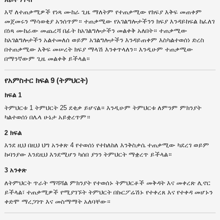
እኛ ለተጠቃሚዎች የነጻ ሙከራ ጊዜ ማለትም የተጠቃሚው የክፍያ እቅፍ መጠቀም
መጀመሩን ማሳወቂያ አንሰጥም። ተጠቃሚው የአገልግሎታችንን ክፍያ እንዳይከፍል ከፈለገ
በነጻ ሙከራው መጨረሻ በፊት ከአገልግሎታችን መልቀቅ አለበት። ተጠቃሚው
ከአገልግሎታችን አልተመለሰ ወይም አገልግሎታችን እንዳይጠቀም እስካልተወሰነ ድረስ
በተጠቃሚው እቅፍ መሠረት ክፍያ ማላሽ እንቀጥላለን። እንዲሁም ተጠቃሚው
በማንኛውም ጊዜ መልቀቅ ይችላል።
የአምስተር ክፍል 9 (ትምህርት)
ክፍል 1
ትምህርቱ 1 ትምህርት 25 ደቂቃ ይሆናል። እንዲሁም ትምህርቱ ለምንም ምክንያት
ካልተወሰነ በሌላ ሁኔታ አይቋረጥም።
2 ክፍል
እንደ ዚህ በዚህ ህግ አንቀጽ 4 የተወሰነ የተከለከለ እንቅስቃሴ ተጠቃሚው ካደረገ ወይም
ኩባንያው እንደዚህ እንደሚሆን ካሰበ ያንን ትምህርት ማቋረጥ ይችላል።
3 አንቀጽ
ለትምህርት ጥራት ማሻሻል ምክንያት የተወሰኑ ትምህርቶች መቅዳት እና መቀረጽ ሊኖር
ይችላል፣ ተጠቃሚዎች የሚያገኙት ትምህርት በኩርፖሬሽኑ የተቀረጸ እና የተቀዳ መሆኑን
ቀድሞ ማረጋገጥ እና መስማማት አለባቸው።