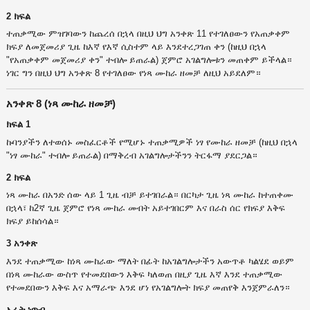
2 ክፍል
ተጠቃሚው ምዝገባውን ከጨረሰ በኋላ በዚህ ህግ አንቀጽ 11 የተገለፀውን የአጠቃቀም
ክፍያ ለመጀመሪያ ጊዜ ከእኛ የእኛ ሲስተም ላይ እንደተረጋገጠ ቀን (ከዚህ በኋላ
"የአጠቃቀም መጀመሪያ ቀን" ተብሎ ይጠራል) ጀምሮ አገልግሎቱን መጠቀም ይችላል።
ነገር ግን በዚህ ህግ አንቀጽ 8 የተገለፀው የነጻ ሙከራ ዘመቻ ለዚህ አይደለም።
አንቀጽ 8 (ነጻ ሙከራ ዘመቻ)
ክፍል 1
ኩባንያችን ለተወሰኑ መስፈርቶች የሚሆኑ ተጠቃሚዎች ነፃ የሙከራ ዘመቻ (ከዚህ በኋላ
"ነፃ ሙከራ" ተብሎ ይጠራል) በማቅረብ አገልግሎታችንን ትርፋማ ያደርጋል።
2 ክፍል
ነጻ ሙከራ በአንድ ሰው ላይ 1 ጊዜ ብቻ ይተገበራል። በርካታ ጊዜ ነጻ ሙከራ ከተጠቀሙ
በኋላ፣ ከ2ኛ ጊዜ ጀምሮ የነጻ ሙከራ መብት አይተገበርም እና በራስ ሰር የክፍያ እቅፍ
ክፍያ ይከሰሳል።
3 አንቀጽ
እንደ ተጠቃሚው ከነጻ ሙከራው ማለት በፊት ከአገልግሎታችን አውጥቶ ካልሄደ ወይም
በነጻ ሙከራው ውስጥ የተመደበውን እቅፍ ካለወጠ በዚያ ጊዜ እኛ እንደ ተጠቃሚው
የተመደበውን እቅፍ እና አማራጭ እንደ ሆነ የአገልግሎት ክፍያ መጠየቅ እንጀምራለን።
አራት ነጥብ