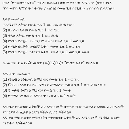
በኋላ "የተመዘገበ እቅፍ" ተብሎ ይጠራል) ወይም የቀጣይ አማራጭ (ከዚህ በኋላ
"የተመዘገበ አማራጭ" ተብሎ ይጠራል) የውል ጊዜ በየጊዜው ራስበራስ ይታደሳል።
እቅፍ መቀላቀል
ፕሪሚየም እቅፍ፡ የውል ጊዜ 1 ወር ጊዜ ያህል ነው።
(2) ቤተሰብ እቅፍ፡ የውል ጊዜ 1 ወር ጊዜ
(3) ቀላል እቅፍ: የውል ጊዜ 1 ወር ያህል
(4) የንግድ ድርጅት ፕሪሚየም እቅድ፡ የውል ጊዜ 1 ወር ጊዜ
(5) የንግድ ድርጅት መደበኛ እቅፍ፡ የውል ጊዜ 1 ወር ጊዜ
(6) የንግድ ድርጅት የተገደበ እቅፍ: የውል ጊዜ 1 ወር ጊዜ ነው።
ከተመዘገቡት እቅዶች ውስጥ (４)(５)(６)ን "የንግድ እቅድ" ይባላሉ።
አማራጭ መጨመር
(1) የኔቲቭ እንቅስቃሴ አማራጭ: የውል ጊዜ 1 ወር ጊዜ
(2) Callan እንደተፈቀደ ማግኘት አማራጭ: የውል ጊዜ 1 ወር ያህል ነው።
(3) ዓመታዊ ቅናሽ አማራጭ፡ የውል ጊዜ 1 ዓመት
(4) የተማሪ ነፃ ዘመቻ አማራጭ፡ የውል ጊዜ 1 ዓመት
አንዳንድ የተመደቡ እቅፎች እና አማራጮች በተጠቃሚው የመኖሪያ አካባቢ እና በሌሎች
ምክንያቶች ሊታዩ እንደማይችሉ ሊሆን ይችላል።
እኛ ያለ ማስታወቂያ የሚገኙትን የተመዘገቡ እቅፎች እና አማራጮች ማሻሻል ወይም
ማጥፋት እንችላለን።