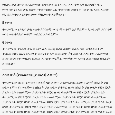
የይለፍ ቃል ወዘተ በተጠቃሚው በጥንቃቄ መቆጣጠር አለበት። እኛ በመግባት ጊዜ
የተገባው የይለፍ ቃል ወዘተ ከተመዘገበው ጋር ተመሳሳይ መሆኑን በመቀበል እንደ እርስዎ
የአገልግሎቱን እንደተጠቀሙ ማስታወቅ እንችላለን።
5 ነጥብ
ተጠቃሚው የይለፍ ቃል ወዘተ ለሶስተኛ ወገን ማጠቀም አይችልም። እንዲሁም ለሶስተኛ
ወገን መስተላለፍ ወይም መበደር አይችልም።
6 ነጥብ
ተጠቃሚው የይለፍ ቃል ወይም ሌላ መረጃ ከረሳ ወይም በሌላ ሰው እንደተጠቀም
ተገርመ ከሆነ ለእኛ በፍጥነት መገናኘት እና መመሪያዎችን መከተል አለበት። ተጠቃሚው
ይህን መገናኘት ማድረግ ቢዘገይ ሊከሰት የሚችል ማንኛውም እንከን ለመከላከል ኃላፊነት
ይሰከራል።
አንቀጽ 3 (የመመዝገቢያ መረጃ ለውጥ)
ተጠቃሚው በራሱ የምዝገባ መረጃ ላይ ለውጥ እንደሚያስፈልገው ሲያገኝ በኩራት ያለ
ሁኔታ የምዝገባ መረጃውን በኩራት ያለ ሁኔታ ይቀይር ዘንድ በኩራት ያለ ሁኔታ ይህን ሂደት
ይሂድ ዘንድ ተጠቃሚው ይህን ሂደት ይሂድ ዘንድ ተጠቃሚው ይህን ሂደት ይሂድ ዘንድ
ተጠቃሚው ይህን ሂደት ይሂድ ዘንድ ተጠቃሚው ይህን ሂደት ይሂድ ዘንድ ተጠቃሚው
ይህን ሂደት ይሂድ ዘንድ ተጠቃሚው ይህን ሂደት ይሂድ ዘንድ ተጠቃሚው ይህን ሂደት ይሂድ
ዘንድ ተጠቃሚው ይህን ሂደት ይሂድ ዘንድ ተጠቃሚው ይህን ሂደት ይሂድ ዘንድ ተጠቃሚው
ይህን ሂደት ይሂድ ዘንድ ተጠቃሚው ይህን ሂደት ይሂድ ዘንድ ተጠቃሚው ይህን ሂደት ይሂድ