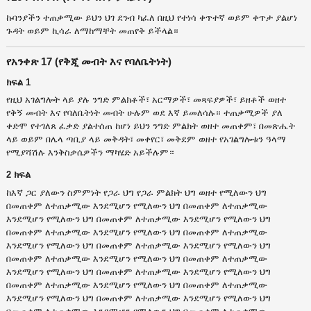
ኩባንያችን ተጠቃሚው ይህን ህገ ደንብ ካፈለ በዚህ የተነሳ ቀጥተኛ ወይም ቀጥታ ያልሆነ
ጉዳት ወይም ኪሳራ ለማከማቸት መጠየቅ ይችላል።
የአንቀጽ 17 (የቅጂ መብት እና የባለቤትነት)
ክፍል 1
የዚህ አገልግሎት ላይ ያሉ ንግድ ምልክቶች፣ አርማዎች፣ መጻፍያዎች፣ ይዘቶች ወዘተ
የቅኝ መብት እና የባለቤትነት መብት ሁሉም ወደ እኛ ይመለሳሉ። ተጠቃሚዎች ያለ
ቀድሞ የተገለጸ ፈቃድ ያልተሰጠ ከሆነ ይህን ንግድ ምልክት ወዘተ መጠቀም፣ በመጽሔት
ላይ ወይም በሌላ ጣቢያ ላይ መቅዳት፣ መቀየር፣ መቅደም ወዘተ የአገልግሎቱን ዓላማ
የሚያሻሽሉ እንቅስቃሴዎችን ማካሄድ አይችሉም።
2 ክፍል
ከእኛ ጋር ያለውን ስምምነት የጋራ ህግ የጋራ ምልክት ህግ ወዘተ የሚለውን ህግ
በመጠቀም ለተጠቃሚው እንደሚሆን የሚለውን ህግ በመጠቀም ለተጠቃሚው
እንደሚሆን የሚለውን ህግ በመጠቀም ለተጠቃሚው እንደሚሆን የሚለውን ህግ
በመጠቀም ለተጠቃሚው እንደሚሆን የሚለውን ህግ በመጠቀም ለተጠቃሚው
እንደሚሆን የሚለውን ህግ በመጠቀም ለተጠቃሚው እንደሚሆን የሚለውን ህግ
በመጠቀም ለተጠቃሚው እንደሚሆን የሚለውን ህግ በመጠቀም ለተጠቃሚው
እንደሚሆን የሚለውን ህግ በመጠቀም ለተጠቃሚው እንደሚሆን የሚለውን ህግ
በመጠቀም ለተጠቃሚው እንደሚሆን የሚለውን ህግ በመጠቀም ለተጠቃሚው
እንደሚሆን የሚለውን ህግ በመጠቀም ለተጠቃሚው እንደሚሆን የሚለውን ህግ