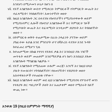
እንደሆነ በሚታመን ሁኔታ ከሆነ በ
የእኛ አገልግሎት ውስጥ የሚቀርቡ ትምህርቶች የትምህርት ውጤት እና
ተፈጻሚነት፣ ትክክለኛነት፣ እውነተኛነት ወዘተ
ከዚህ አገልግሎት ጋር በተያያዘ የኩባንያችን የሚያስተዋውቅ ወይም
የሚያስተምር ሌሎች የኩባንያ አገልግሎቶች እና ትምህርተ ገጾች
የሚያሳዩት ውጤት እና ተፈጻሚነት እንዲሁም ደህንነት እና ትክክለኛነት
ወዘተ ፡፡
በትምህርቱ ወቅት ተጠቃሚው በራሱ ኃላፊነት ያገኘው ወይም
ያከፈተው ፋይል እንደ ምክንያት ሆኖ በቫይረስ ተያይዞ እንደ ጉዳት
ከተፈጠረ በሚሆን ጊዜ
ከተጠቃሚው በኩል የተነሳ የይለፍ ቃል እና እንደዚህ ያሉ ነገሮች
መጥፋት ወይም መጠቀም እንደማይቻል ሆነ ከሆነ እንደዚህ ያለው
አገልግሎት ማገልገል ካልቻሉ ፡፡
የእኛ አገልግሎት የሚሰጠው ሁሉም መረጃ፣ አገናኝ እና ከዚህ በላይ
ያሉት የሙሉነት፣ የትክክለኝነት፣ የዘመነኝነት፣ የደህንነት ወዘተ
አስተዋጽኦዎች የተጠበቁ ናቸው።
ከዚህ አገልግሎት ወይም ወደ ዚህ አገልግሎት የሚያስገባ የሦስተኛ ወገን
የተለያዩ ድር ጣቢያዎች ይዘት እና አጠቃቀም ወዘተ የሚሰሩት ከእኛ
ውጪ ነው።
አንቀጽ 19 (የዚህ ስምምነት ማሻሻያ)