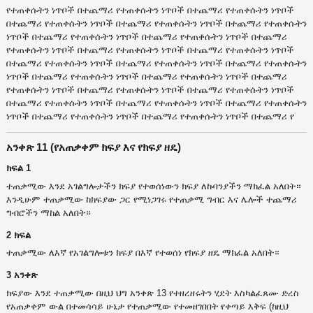
የተጠቀሱትን ነጥቦች በተጨማሪ የተጠቀሱትን ነጥቦች በተጨማሪ የተጠቀሱትን ነጥቦች
በተጨማሪ የተጠቀሱትን ነጥቦች በተጨማሪ የተጠቀሱትን ነጥቦች በተጨማሪ የተጠቀሱትን
ነጥቦች በተጨማሪ የተጠቀሱትን ነጥቦች በተጨማሪ የተጠቀሱትን ነጥቦች በተጨማሪ
የተጠቀሱትን ነጥቦች በተጨማሪ የተጠቀሱትን ነጥቦች በተጨማሪ የተጠቀሱትን ነጥቦች
በተጨማሪ የተጠቀሱትን ነጥቦች በተጨማሪ የተጠቀሱትን ነጥቦች በተጨማሪ የተጠቀሱትን
ነጥቦች በተጨማሪ የተጠቀሱትን ነጥቦች በተጨማሪ የተጠቀሱትን ነጥቦች በተጨማሪ
የተጠቀሱትን ነጥቦች በተጨማሪ የተጠቀሱትን ነጥቦች በተጨማሪ የተጠቀሱትን ነጥቦች
በተጨማሪ የተጠቀሱትን ነጥቦች በተጨማሪ የተጠቀሱትን ነጥቦች በተጨማሪ የተጠቀሱትን
ነጥቦች በተጨማሪ የተጠቀሱትን ነጥቦች በተጨማሪ የተጠቀሱትን ነጥቦች በተጨማሪ የ
አንቀጽ 11 (የአጠቃቀም ክፍያ እና የክፍያ ዘዴ)
ክፍል 1
ተጠቃሚው እንደ አገልግሎታችን ክፍያ የተወሰነውን ክፍያ ለኩባንያችን ማክፈል አለበት።
እንዲሁም ተጠቃሚው ከክፍያው ጋር የሚነጋገሩ የተጠቃሚ ግብር እና ሌሎች ተጨማሪ
ግብሮችን ማከል አለበት።
2 ክፍል
ተጠቃሚው ለእኛ የአገልግሎቱን ክፍያ በእኛ የተወሰነ የክፍያ ዘዴ ማክፈል አለበት።
3 አንቀጽ
ክፍያው እንደ ተጠቃሚው በዚህ ህግ አንቀጽ 13 የተዘረዘሩትን ሂደት እስካልፈጸሙ ድረስ
የአጠቃቀም ውል በተመሳሳይ ሁኔታ የተጠቃሚው የተመዘገበበት የቀጣይ እቅፍ (ከዚህ