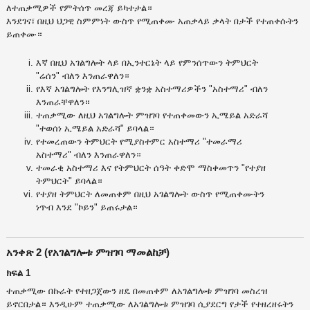
ለተጠቃሚዎች የምትሰጥ መረጃ ይካተታል።
እንደገና፣ በዚህ ህጋዊ ስምምነት ውስጥ የሚጠቀሙ አጠቃላይ ቃላት በታች የተጠቀሱትን
ይጠቀሙ።
እኛ በዚህ አገልግሎት ላይ በኢንተርኔት ላይ የምንሰጥውን ትምህርት
"ሬሰን" ብለን እንጠራዋለን።
የእኛ አገልግሎት የእንግሊዝኛ ቋንቋ አስተማሪዎችን "አስተማሪ" ብለን
እንጠራቸዋለን።
ተጠቃሚው ለዚህ አገልግሎት ምዝገባ የተጠቀመውን ኢሜይል አድራሻ
"ተወሰነ ኢሜይል አድራሻ" ይባላል።
የተመረጠውን ትምህርት የሚያስተምር አስተማሪ "ተመራማሪ
አስተማሪ" ብለን እንጠራዋለን።
ተመራቂ አስተማሪ እና የትምህርት ሰዓት ቀድሞ ማስቀመጥን "የተያዘ
ትምህርት" ይባላል።
የተያዘ ትምህርት ለመጠቀም በዚህ አገልግሎት ውስጥ የሚጠቀሙትን
ነጥብ እንደ "ኮይን" ይጠሩታል።
አንቀጽ 2 (የአገልግሎቱ ምዝገባ ማመልከቻ)
ክፍል 1
ተጠቃሚው በኩራት የተዘጋጀውን ዘዴ በመጠቀም ለአገልግሎቱ ምዝገባ መስረዝ
ይኖርበታል። እንዲሁም ተጠቃሚው ለአገልግሎቱ ምዝገባ ሲያደርግ የታች የተዘረዘሩትን