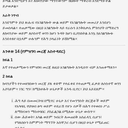
ይጣል እንደሚሆን እና ለኩባንያው ማንኛውንም ክህሎት ማቅረብ እንደማይችል
ይታወቃል።
አራት ነጥብ
እንደግምት ይህ ጽሑፍ የአገልግሎት ውል ወይም የአገልግሎት መመሪያ እንደሆነ
ይመስላል። ተጠቃሚው በዚህ አገልግሎት ላይ የራሱን እንቅስቃሴ ምክንያት በማድረግ
ለኩባንያው ወይም ለሶስተኛ ወገን ከሆነ ጉዳት ከሆነ ቢያስከትል እንኳ ከአገልግሎቱ
እንደተለየ በኋላም ሁሉንም የሕግ ኃላፊነት ይሸከማል።
አንቀጽ 14 (የምዝገባ መረጃ አስተዳደር)
ክፍል 1
እኛ የተጠቃሚውን የምዝገባ መረጃ ለዚህ አገልግሎት እንዲሰጥ ብቻ እንጠቀማለን።
2 ክፍል
ኩባንያችን የተመዘገበውን መረጃ ያለ ቀድሞ የተፈቀደ የተጠቃሚ ፈቃድ ለሶስተኛ ወገን
አያሳይም። ነገር ግን፣ ከሚከተሉት ሁኔታዎች አንዱ ቢኖር፣ ይህ አይደለም።
ሕግ ላይ በመመርኮዝ በሚኖር ሁኔታ እና የመንግስት ድርጅቶች ወይም
የአካባቢ የህዝብ ዕጣ ወይም ተደራሽ የሆኑ ሰዎች በሕግ የተወሰነ ሥራ
ለማከናወን ማስተባበር ያስፈልጋል በሚለው ሁኔታ ውስጥ።
ሰው ሕይወት፣ አካል ወይም ንብረት ለመጠበቅ አስፈላጊ ሲሆን፣
የግለሰቡን ስምምነት ማግኘት አስቸጋሪ ሲሆን በዚህ ሁኔታ የሚፈጠር
ሁኔታ።