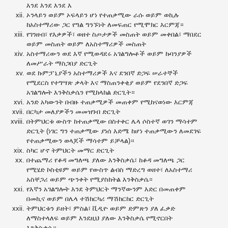
እንደ እንደ እንደ እ
ኦንላይን ወይም ኦፍላይን ሆነ የተጠቃሚው ራሱ ወይም ወኪሉ
ከአስተማሪው ጋር የግል ግንኙነት ለመፍጠር የሚሞክር እርምጃ።
የገንዘብ፣ የእቃዎች፣ ወዘተ ስጦታዎች መስጠት ወይም መቀበል፣ ማበደር
ወይም መስጠት ወይም ለአስተማሪዎች መስጠት
አስተማሪውን ወደ እኛ የሚወዳደሩ አገልግሎቶች ወይም ኩባንያዎች
ለመሥራት ማስጋበያ ድርጊት
ወደ ኩምፓኒያችን አስተማሪዎች እና ደንበኛ ድጋፍ ሠራተኞች
የሚደርስ የተግሣጽ ቃላት እና ማስጠንቀቂያ ወይም የደንበኛ ድጋፍ
አገልግሎት እንቅስቃሴን የሚከላከል ድርጊት።
አንድ አካውንት በብዙ ተጠቃሚዎች መጠቀም የሚከናወነው እርምጃ
በርካታ መለያዎችን መመዝገብ ድርጊት
በትምህርቱ ውስጥ ከተጠቃሚው በስተቀር ሌላ ሶስተኛ ወገን ማሳተም
ድርጊት (ነገር ግን ተጠቃሚው ያነሰ እድሜ ከሆነ ተጠቃሚውን ለመደገፍ
የተጠቃሚውን ወላጆች ማሳተም ይቻላል)።
ስካር ሆኖ ትምህርት መማር ድርጊት
በተጨማሪ የቆዳ መግለጫ ያለው እንቅስቃሴ፣ ከቆዳ መግለጫ ጋር
የሚሄድ ኮስቲዩም ወይም የውስጥ ልብስ ማድረግ ወዘተ፣ ለአስተማሪ
አስቸጋሪ ወይም ጭንቀት የሚያስከትል እንቅስቃሴ።
የእኛን አገልግሎት እንደ ትምህርት ማንኛውንም እድር በመጠቀም
በመኪና ወይም በሌላ ተሽከርካሪ ማሽከርከር ድርጊት
ትምህርቱን ይዘት፣ ምስል፣ ቪዲዮ ወይም ድምጽን ያለ ፈቃድ
ለማስተላለፍ ወይም እንደዚህ ያለው እንቅስቃሴ የሚኖርበት
እንቅስቃሴ።