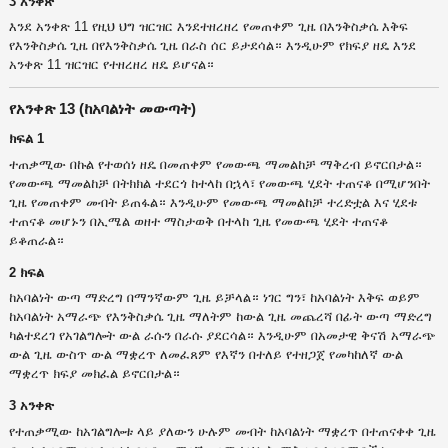
3 አንቀጽ
እንደ አንቀጽ 11 የዚህ ህግ ዝርዝር እንደተዘረዘረ የመጠቀም ጊዜ በእንቅስቃሴ እቅፍ
የእንቅስቃሴ ጊዜ በየእንቅስቃሴ ጊዜ በራስ ሰር ይታደሳል። እንዲሁም የክፍያ ዘዴ እንደ
አንቀጽ 11 ዝርዝር የተዘረዘረ ዘዴ ይሆናል።
የአንቀጽ 13 (ከአባልነት መውጣት)
ክፍል 1
ተጠቃሚው በኩል የተወሰነ ዘዴ በመጠቀም የመውጫ ማመልከቻ ማቅረብ ይኖርበታል።
የመውጫ ማመልከቻ በትክክል ተደርጎ ከተላከ በኋላ፣ የመውጫ ሂደት ተጠናቆ በሚሆንበት
ጊዜ የመጠቀም መብት ይጠፋል። እንዲሁም የመውጫ ማመልከቻ ተረድቷል እና ሂደቱ
ተጠናቆ መሆኑን በኢሜል ወዘተ ማስታወቅ በተላከ ጊዜ የመውጫ ሂደት ተጠናቆ
ይቆጠራል።
2 ክፍል
ከአባልነት ውጣ ማድረግ በማንኛውም ጊዜ ይቻላል። ነገር ግን፣ ከአባልነት እቅፍ ወይም
ከአባልነት አማራጭ የእንቅስቃሴ ጊዜ ማለትም ከውል ጊዜ መጨረሻ በፊት ውጣ ማድረግ
ካልተደረገ የአገልግሎት ውል ራሱን በራሱ ያደርሳል። እንዲሁም በአመታዊ ቅናሽ አማራጭ
ውል ጊዜ ውስጥ ውል ማቋረጥ ለመፈጸም የእኛን በተለይ የተዘጋጀ የመካከለኛ ውል
ማቋረጥ ክፍያ መክፈል ይኖርበታል።
3 አንቀጽ
የተጠቃሚው ከአገልግሎቱ ላይ ያለውን ሁሉም መብት ከአባልነት ማቋረጥ በተጠናቀቀ ጊዜ