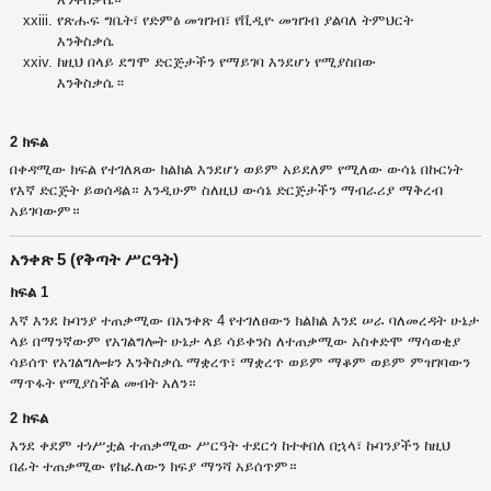
የጽሑፍ ግቤት፣ የድምፅ መዝገብ፣ የቪዲዮ መዝገብ ያልባለ ትምህርት
እንቅስቃሴ
ከዚህ በላይ ደግሞ ድርጅታችን የማይገባ እንደሆነ የሚያስበው
እንቅስቃሴ ፡፡
2 ክፍል
በቀዳሚው ክፍል የተገለጸው ክልክል እንደሆነ ወይም አይደለም የሚለው ውሳኔ በኩርነት
የእኛ ድርጅት ይወሰዳል። እንዲሁም ስለዚህ ውሳኔ ድርጅታችን ማብራሪያ ማቅረብ
አይገባውም።
አንቀጽ 5 (የቅጣት ሥርዓት)
ክፍል 1
እኛ እንደ ኩባንያ ተጠቃሚው በአንቀጽ 4 የተገለፀውን ክልክል እንደ ሠራ ባለመረዳት ሁኔታ
ላይ በማንኛውም የአገልግሎት ሁኔታ ላይ ሳይቀንስ ለተጠቃሚው አስቀድሞ ማሳወቂያ
ሳይሰጥ የአገልግሎቱን እንቅስቃሴ ማቋረጥ፣ ማቋረጥ ወይም ማቆም ወይም ምዝገባውን
ማጥፋት የሚያስችል መብት አለን።
2 ክፍል
እንደ ቀደም ተነሥቷል ተጠቃሚው ሥርዓት ተደርጎ ከተቀበለ በኋላ፣ ኩባንያችን ከዚህ
በፊት ተጠቃሚው የከፈለውን ክፍያ ማንሻ አይሰጥም።