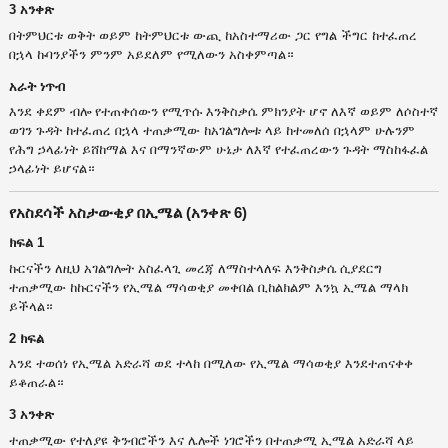
3 አንቀጽ
በትምህርቱ ወቅት ወይም ከትምህርቱ ውጪ ከአስተማሪው ጋር የግል ችግር ከተፈጠረ
በኋላ ኩባንያችን ምንም አይደለም የሚለውን አስቀምጣል።
አራት ነጥብ
እንደ ቀደም ብሎ የተጠቀሰውን የሚጥሱ እንቅስቃሴ ምክንያት ሆኖ ለእኛ ወይም ለሶስተኛ
ወገን ጉዳት ከተፈጠረ በኋላ ተጠቃሚው ከአገልግሎቱ ላይ ከተመለሰ በኋላም ሁሉንም
የሕግ ኃላፊነት ይሸከማል እና በማንኛውም ሁኔታ ለእኛ የተፈጠረውን ጉዳት ማስከፋፈል
ኃላፊነት ይሆናል።
የአስደሳች አስታውቂያ በኢሜል (አንቀጽ 6)
ክፍል 1
ኩርናችን ለዚህ አገልግሎት አስፈላጊ መረጃ ለማስተላለፍ እንቅስቃሴ ሲያደርግ
ተጠቃሚው ከኩርናችን የኢሜል ማሳወቂያ መቀበል ቢከልክልም እንኳ ኢሜል ማላክ
ይችላል።
2 ክፍል
እንደ ተወሰነ የኢሜል አድራሻ ወደ ተላከ በሚለው የኢሜል ማሳወቂያ እንደተጠናቀቀ
ይቆጠራል።
3 አንቀጽ
ተጠቃሚው የተለያዩ ቅንብሮችን እና ሌሎች ነገሮችን በተጠቃሚ ኢሜል አድራሻ ላይ