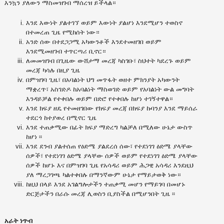
እንኳን ያለውን ማስመዝገብ ማሰረዝ ይችላል።
እንደ እውነት ያልተገኘ ወይም እውነት ያልሆነ እንደሚሆን ተወስኖ
በተመረጠ ጊዜ የሚከሰት ነው።
አንድ ሰው በተደጋጋሚ አካውንቶች እንደተመዘገበ ወይም
እንደሚመዘገብ ተጥርጣሪ ቢኖር።
ለመመዝገብ በጊዜው ውሸታማ መረጃ ካስገቡ፣ ስህተት ካደረጉ ወይም
መረጃ ካሳሉ በዚያ ጊዜ
በምዝገባ ጊዜ፣ በአባልነት ህግ መጥፋት ወዘተ ምክንያት አካውንት
ማቋረጥ፣ አስገድዶ ከአባልነት ማስወገድ ወይም የአባልነት ውል መግባት
እንዳይቻል የተቀበሉ ወይም በድሮ የተቀበሉ ከሆነ ተገኝተዋል።
እንደ ክፍያ ዘዴ የተመዘገበው የክፍያ መረጃ በክፍያ ኩባንያ እንደ ማይሰራ
ተደርጎ ከተያወረ በሚኖር ጊዜ
እንደ ተጠቃሚው በፊት ክፍያ ማድረግ ካልቻለ በሚለው ሁኔታ ውስጥ
ከሆነ ፡፡
እንደ ደንብ ያልተሰጠ የዕድሜ ያልደረሰ ሰው፣ የተደነገገ ዕድሜ ያላቸው
ሰዎች፣ የተደነገገ ዕድሜ ያላቸው ሰዎች ወይም የተደነገገ ዕድሜ ያላቸው
ሰዎች ከሆኑ እና በምዝገባ ጊዜ የአሳዳሪ ወይም ሕጋዊ አሳዳሪ እንደዚህ
ያለ ማረጋገጫ ካልተቀበሉ በማንኛውም ሁኔታ የማይታወቅ ነው።
ከዚህ በላይ እንደ አገልግሎታችን ተጠቃሚ መሆን የማይገባ በመሆኑ
ድርጅታችን በራሱ መረጃ ሊወስን ቢያስችል በሚሆንበት ጊዜ ፡፡
አራት ነጥብ