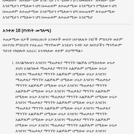
በመጠቀም ለተጠቃሚው እንደሚሆን የሚለውን ህግ በመጠቀም ለተጠቃሚው
እንደሚሆን የሚለውን ህግ በመጠቀም ለተጠቃሚው እንደሚሆን የሚለውን ህግ
በመጠቀም ለተጠቃሚው እንደሚሆን የሚለውን ህግ በመጠቀም ለተጠቃሚው
እንደሚሆን የሚለውን ህግ በመጠቀም ለተጠቃሚው እንደሚሆ
አንቀጽ 18 (የነፃነት መግለጫ)
ተጠቃሚው በታች በተዘረዘሩት አንቀጾች ውስጥ በተገለጹት ነገሮች ምክንያት ወይም
በተያያዘ ምክንያት የተፈጠሩ ማንኛውም እንደሆነ ጉዳት ላይ ኩባንያችን ማንኛውም
ዓይነት የክህሎት አሰራር እንዳላለው ቀድሞ ይስማማል።
የአገልግሎቱን እንደገና ማጠቃለያ ማግኘት ካልቻሉ በሚከተለው ሁኔታ
ይህን አገልግሎት ማጠቃለያ ማግኘት አልቻሉም በሚለው ሁኔታ
እንደገና ማጠቃለያ ማግኘት አልቻሉም በሚለው ሁኔታ እንደገና
ማጠቃለያ ማግኘት አልቻሉም በሚለው ሁኔታ እንደገና ማጠቃለያ
ማግኘት አልቻሉም በሚለው ሁኔታ እንደገና ማጠቃለያ ማግኘት
አልቻሉም በሚለው ሁኔታ እንደገና ማጠቃለያ ማግኘት አልቻሉም
በሚለው ሁኔታ እንደገና ማጠቃለያ ማግኘት አልቻሉም በሚለው ሁኔታ
እንደገና ማጠቃለያ ማግኘት አልቻሉም በሚለው ሁኔታ እንደገና
ማጠቃለያ ማግኘት አልቻሉም በሚለው ሁኔታ እንደገና ማጠቃለያ
ማግኘት አልቻሉም በሚለው ሁኔታ እንደገና ማጠቃለያ ማግኘት
አልቻሉም በሚለው ሁኔታ እንደገና ማጠቃለያ ማግኘት አልቻሉም
በሚለው ሁኔታ እንደገና ማጠቃለያ ማግኘት አልቻሉም በሚለው ሁኔታ
እንደገና ማጠቃለያ ማግኘት አልቻሉም በሚለው ሁኔታ እንደገና