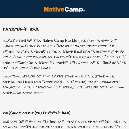
የአገልግሎት ውል
ኮርፖሬሽን ኔቲቭ ካምፕ እና Native Camp Pte Ltd (ከዚህ በኋላ በአንድነት "እኛ"
ተብለው የሚጠሩ) በእኛ የምንሰራው በ"ኦንላይን እንግሊዝኛ የንግግር ካምፕ" ላይ
የምንሰጥ የኦንላይን እንግሊዝኛ የንግግር አገልግሎት (ከዚህ በኋላ "አገልግሎታችን" ተብሎ
የሚጠራ) ለመጠቀም የሚፈልጉ እና ተጠቃሚዎች (ከዚህ በኋላ በአንድነት "ተጠቃሚዎች"
ተብለው የሚጠሩ) ስለ አገልግሎታችን መጠቀም የሚኖር የመጠቀም ህግ (ከዚህ በኋላ "ይህ
ህግ" ተብሎ የሚጠራ) ይዘረዝራል።
ተጠቃሚው ይህን ህጋዊ ስምምነት እና የእኛ የግላዊ መረጃ ፖሊሲ (የግላዊ መረጃ
አስተዳደር ላይ) (ከዚህ በኋላ "የግላዊ መረጃ ፖሊሲ" የሚባል) ማረጋገጥ ያስፈልገዋል።
እንዲሁም ተጠቃሚው ለአገልግሎታችን ምዝገባ ሲያደርግ ይህን ህጋዊ ስምምነት በሙሉ
እንደተረጋገጠ እንመለከታለን።
የመጀመሪያ አንቀጽ (የዚህ ስምምነት ክልል)
የዚህ ህጋዊ ስምምነት ተመራማሪ ክልል የእኛ ኩባንያ በኢንተርኔት ላይ የምትሰጥ ድህረ ገጽ
እና መተግበሪያዎችን ብቻ ሳይሆን እንዲሁም በኢሌክትሮኒክ ፖስታ ወዘተ በኩባንያችን