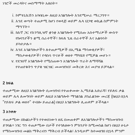
ነገሮች መረዳትና መስማማት አለበት።
ኮምዩኒኬሽን አካባቢው ለዚህ አገልግሎት እንደሚሠራ ማረጋገጥ።
እንደ ወጣት ተጠቃሚ ከሆነ የወላጅ ወይም ሌላ ህጋዊ ወኪል ስምምነት
ማግኘት።
ከእኛ ጋር የእንግሊዝኛ ቋንቋ አገልግሎት የሚሰጡ አስተማሪዎች ውስጥ
የኩባንያችን ቋሚ ሰራተኞች፣ ክፍለ ጊዜ ሰራተኞች እና አልባሳት
ይካተታሉ።
እንደ አገልግሎታችን ለተጠቃሚዎች በኢሜል ማሳወቂያዎች፣
ማስታወቂያዎች፣ የዳሰሳ ጥናቶች ወዘተ ማካሄድ የሚቻል መሆኑ።
የደንበኛ አገልግሎት የሚሰጠውን አገልግሎት ጥራት ለማሻሻል
የተጠየቁትን ጥያቄ ዝርዝር መመዝገብ፣ መቅረጽ እና መያዝ ይቻላል።
2 ክፍል
ተጠቃሚው ለዚህ አገልግሎት ሲመዝገብ የተጠቀመው ኢሜይል አድራሻ፣ የይለፍ ቃል
ወይም ሌላ ለመግባት ወይም ለዚህ አገልግሎት ማገልገል ያስፈልገው መረጃ (ከዚህ በኋላ
"የይለፍ ቃል ወዘተ" ተብሎ ይጠራል) በዚህ አገልግሎት ሊጠቀም ይችላል።
3 አንቀጽ
ተጠቃሚው በኩልነታችን የተወሰነውን ዘዴ በመጠቀም ለአገልግሎታችን ማስመዝገብ
ይገባል። ነገር ግን ተጠቃሚው በታች የተገለፀውን ምክንያት ከሚመስል ከሆነ በዚህ ሁኔታ
የማስመዝገብ መልክ ማቅረብን ማቅረብ ይችላል፣ እንዲሁም ከተመዘገበ በኋላ ምንም