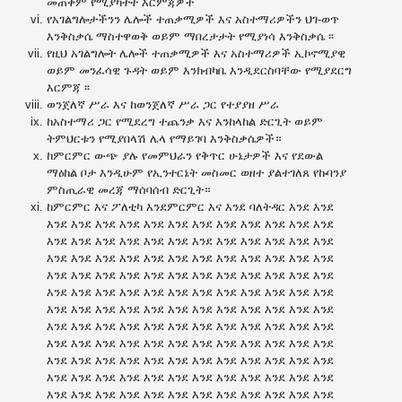
መጠቀም የሚያካትት እርምጃዎች
የአገልግሎታችንን ሌሎች ተጠቃሚዎች እና አስተማሪዎችን ህገ-ወጥ
እንቅስቃሴ ማስተዋወቅ ወይም ማበረታታት የሚያነሳ እንቅስቃሴ ፡፡
የዚህ አገልግሎት ሌሎች ተጠቃሚዎች እና አስተማሪዎች ኢኮኖሚያዊ
ወይም መንፈሳዊ ጉዳት ወይም እንክብካቤ እንዲደርስባቸው የሚያደርግ
እርምጃ ፡፡
ወንጀለኛ ሥራ እና ከወንጀለኛ ሥራ ጋር የተያያዘ ሥራ
ከአስተማሪ ጋር የሚደረግ ተጨንቃ እና እንከላከል ድርጊት ወይም
ትምህርቱን የሚያበላሽ ሌላ የማይገባ እንቅስቃሴዎች።
ከምርምር ውጭ ያሉ የመምህራን የቅጥር ሁኔታዎች እና የደውል
ማዕከል ቦታ እንዲሁም የኢንተርኔት መስመር ወዘተ ያልተገለጸ የኩባንያ
ምስጢራዊ መረጃ ማሰባሰብ ድርጊት።
ከምርምር እና ፖለቲካ እንደምርምር እና እንደ ባለትዳር እንደ እንደ
እንደ እንደ እንደ እንደ እንደ እንደ እንደ እንደ እንደ እንደ እንደ እንደ
እንደ እንደ እንደ እንደ እንደ እንደ እንደ እንደ እንደ እንደ እንደ እንደ
እንደ እንደ እንደ እንደ እንደ እንደ እንደ እንደ እንደ እንደ እንደ እንደ
እንደ እንደ እንደ እንደ እንደ እንደ እንደ እንደ እንደ እንደ እንደ እንደ
እንደ እንደ እንደ እንደ እንደ እንደ እንደ እንደ እንደ እንደ እንደ እንደ
እንደ እንደ እንደ እንደ እንደ እንደ እንደ እንደ እንደ እንደ እንደ እንደ
እንደ እንደ እንደ እንደ እንደ እንደ እንደ እንደ እንደ እንደ እንደ እንደ
እንደ እንደ እንደ እንደ እንደ እንደ እንደ እንደ እንደ እንደ እንደ እንደ
እንደ እንደ እንደ እንደ እንደ እንደ እንደ እንደ እንደ እንደ እንደ እንደ
እንደ እንደ እንደ እንደ እንደ እንደ እንደ እንደ እንደ እንደ እንደ እንደ
እንደ እንደ እንደ እንደ እንደ እንደ እንደ እንደ እንደ እንደ እንደ እንደ