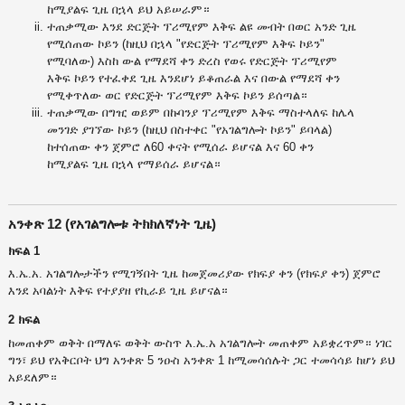
ከሚያልፍ ጊዜ በኋላ ይህ አይሠራም።
ተጠቃሚው እንደ ድርጅት ፕሪሚየም እቅፍ ልዩ መብት በወር አንድ ጊዜ
የሚሰጠው ኮይን (ከዚህ በኋላ "የድርጅት ፕሪሚየም እቅፍ ኮይን"
የሚባለው) እስከ ውል የማደሻ ቀን ድረስ የወሩ የድርጅት ፕሪሚየም
እቅፍ ኮይን የተፈቀደ ጊዜ እንደሆነ ይቆጠራል እና በውል የማደሻ ቀን
የሚቀጥለው ወር የድርጅት ፕሪሚየም እቅፍ ኮይን ይሰጣል።
ተጠቃሚው በግዢ ወይም በኩባንያ ፕሪሚየም እቅፍ ማስተላለፍ ከሌላ
መንገድ ያገኘው ኮይን (ከዚህ በስተቀር "የአገልግሎት ኮይን" ይባላል)
ከተሰጠው ቀን ጀምሮ ለ60 ቀናት የሚሰራ ይሆናል እና 60 ቀን
ከሚያልፍ ጊዜ በኋላ የማይሰራ ይሆናል።
አንቀጽ 12 (የአገልግሎቱ ትክክለኛነት ጊዜ)
ክፍል 1
እ.ኤ.አ. አገልግሎታችን የሚገኝበት ጊዜ ከመጀመሪያው የክፍያ ቀን (የክፍያ ቀን) ጀምሮ
እንደ አባልነት እቅፍ የተያያዘ የኪራይ ጊዜ ይሆናል።
2 ክፍል
ከመጠቀም ወቅት በማለፍ ወቅት ውስጥ እ.ኤ.አ አገልግሎት መጠቀም አይቋረጥም። ነገር
ግን፣ ይህ የአቅርቦት ህግ አንቀጽ 5 ንዑስ አንቀጽ 1 ከሚመሳሰሉት ጋር ተመሳሳይ ከሆነ ይህ
አይደለም።