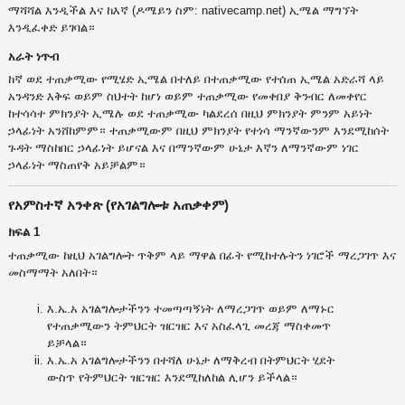
ማሻሻል እንዲችል እና ከእኛ (ዶሜይን ስም: nativecamp.net) ኢሜል ማግኘት
እንዲፈቀድ ይገባል።
አራት ነጥብ
ከኛ ወደ ተጠቃሚው የሚሄድ ኢሜል በተለይ በተጠቃሚው የተሰጠ ኢሜል አድራሻ ላይ
አንዳንድ እቅፍ ወይም ስህተት ከሆነ ወይም ተጠቃሚው የመቀበያ ቅንብር ለመቀየር
ከተሳሳተ ምክንያት ኢሜሉ ወደ ተጠቃሚው ካልደረሰ በዚህ ምክንያት ምንም አይነት
ኃላፊነት አንሸከምም። ተጠቃሚውም በዚህ ምክንያት የተነሳ ማንኛውንም እንደሚከሰት
ጉዳት ማስከበር ኃላፊነት ይሆናል እና በማንኛውም ሁኔታ እኛን ለማንኛውም ነገር
ኃላፊነት ማስጠየቅ አይቻልም።
የአምስተኛ አንቀጽ (የአገልግሎቱ አጠቃቀም)
ክፍል 1
ተጠቃሚው ከዚህ አገልግሎት ጥቅም ላይ ማዋል በፊት የሚከተሉትን ነገሮች ማረጋገጥ እና
መስማማት አለበት።
እ.ኤ.አ አገልግሎታችንን ተመጣጣኝነት ለማረጋገጥ ወይም ለማኑር
የተጠቃሚውን ትምህርት ዝርዝር እና አስፈላጊ መረጃ ማስቀመጥ
ይቻላል።
እ.ኤ.አ አገልግሎታችንን በተሻለ ሁኔታ ለማቅረብ በትምህርት ሂደት
ውስጥ የትምህርት ዝርዝር እንደሚከለከል ሊሆን ይችላል።