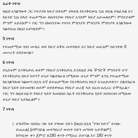
አራት ነጥብ
ከዚህ አገልግሎት ጋር የተያያዘ ክፍያ በቀደም ተከተለ የእንቅስቃሴ ጊዜ ክፍል ይከፈላል እና
ከአንድ ጊዜ በላይ ተጠቃሚው ለኩባንያው የክፍያ አንድም ክፍያ አይመለስም፣ ምክንያቱም
ምንም አይደለም። ነገር ግን በኩባንያው የተነሳ ምክንያት ምክንያት ምክንያት አገልግሎቱ
ካልተሰጠ በዚህ አይካሄድም።
5 ነጥብ
የተጠቃሚው ከነፃ ሙከራ ወደ ክፍያ እቅፍ መተላለፍ እና ክፍያ መፈጸም በአንቀጽ 8
መሠረት ይከናወናል።
6 ነጥብ
የሲስተም እንቅስቃሴ ወይም የክፍያ እንቅስቃሴ እንደዚህ ያሉ ችግሮች ምክንያት ሆኖ
የእንቅስቃሴ ክፍያ በተገኘ ሁኔታ ካልተከፈለ በሚለው ሁኔታ ምንም እንኳ የተጠቃሚው
ከአገልግሎቱ ካልወጣ በኋላ እኛ ለተጠቃሚው የእንቅስቃሴ ክፍያ እንጠይቃለን። ያልተከፈለ
ክፍያ ሂደት በተመዘገበ ወይም በተለዋወጠ የክፍያ መረጃ ላይ በራስ-አሰራር ይሞክራል።
ነገር ግን ከዚህ በፊት የክፍያ ሂደት ከመከሰስ በፊት የእንቅስቃሴ ሂደት ከተከናወነ በሚለው
ሁኔታ ክፍያ አይከፈልም።
7 ነጥብ
ደንበኛው በድህረ ገጽ ላይ የገዛው ኮይን (ከዚህ በኋላ "የገዛ ኮይን" ተብሎ
ይጠራል) (በሞባይል መተግበሪያ ውስጥ ኮይን መግዛት አይቻልም)
ከግዢው ቀን ጀምሮ ለ180 ቀናት የሚሰራ ይሆናል እና 180 ቀናት