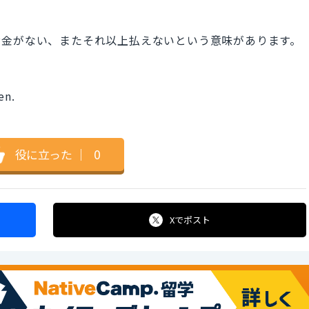
お金がない、またそれ以上払えないという意味があります。
en.
役に立った
｜
0
Xで
ポスト