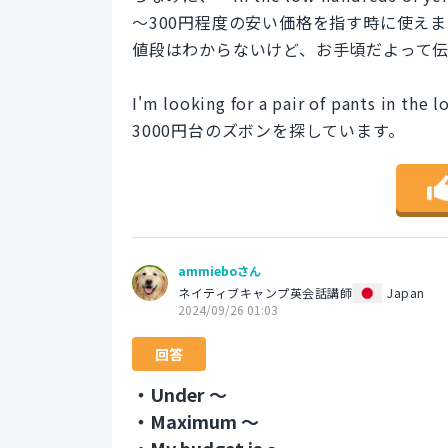
～300円程度の安い価格を指す時に使え
値段はわからないけど、お手頃だよって
I'm looking for a pair of pants in the 
3000円台のズボンを探しています。
ammieboさん
ネイティブキャンプ英会話講師
Japan
2024/09/26 01:03
回答
・Under ～
・Maximum ～
・My budget is ～