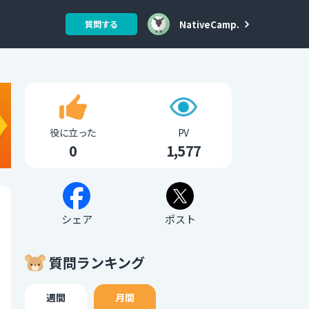
NativeCamp.
質問する
役に立った
PV
0
1,577
シェア
ポスト
質問ランキング
週間
月間