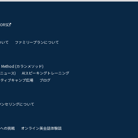
TORS
ついて
ファミリープランについて
an Method (カランメソッド)
リーニュース)
AIスピーキングトレーニング
イティブキャンプ広場
ブログ
ウンセリングについて
 世界への挑戦
オンライン英会話体験談