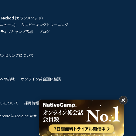
an Method (カランメソッド)
リーニュース)
AIスピーキングトレーニング
イティブキャンプ広場
ブログ
ウンセリングについて
 世界への挑戦
オンライン英会話体験談
いについて
採用情報
私達のビジョン
Store は Apple Inc. のサービスマークです。