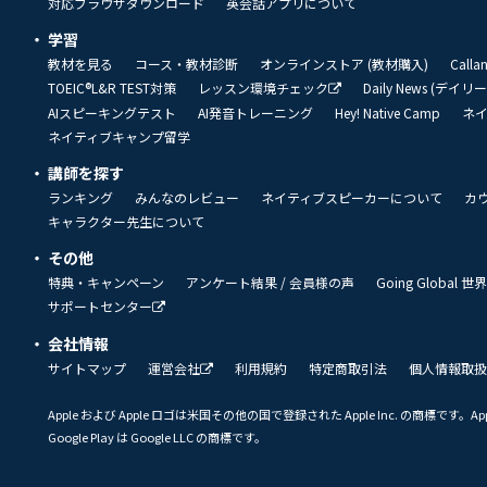
対応ブラウザダウンロード
英会話アプリについて
学習
教材を見る
コース・教材診断
オンラインストア (教材購入)
Call
TOEIC®L&R TEST対策
レッスン環境チェック
Daily News (デイ
AIスピーキングテスト
AI発音トレーニング
Hey! Native Camp
ネ
ネイティブキャンプ留学
講師を探す
ランキング
みんなのレビュー
ネイティブスピーカーについて
カ
キャラクター先生について
その他
特典・キャンペーン
アンケート結果 / 会員様の声
Going Global
サポートセンター
会社情報
サイトマップ
運営会社
利用規約
特定商取引法
個人情報取扱
Apple および Apple ロゴは米国その他の国で登録された Apple Inc. の商標です。App 
Google Play は Google LLC の商標です。