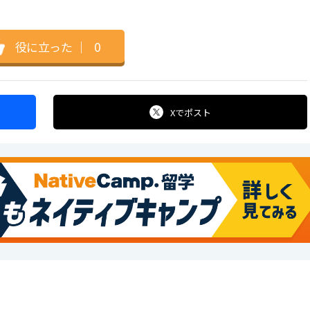
役に立った
｜
0
Xで
ポスト