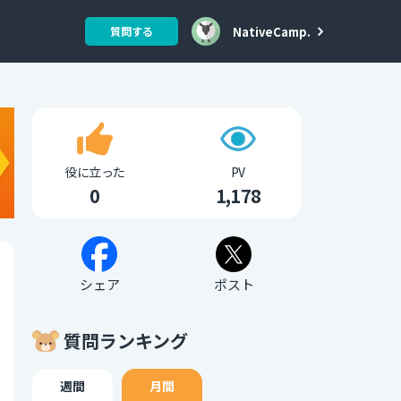
NativeCamp.
質問する
役に立った
PV
0
1,178
シェア
ポスト
質問ランキング
週間
月間