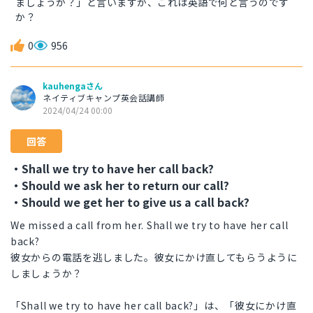
ましょうか？」と言いますが、これは英語で何と言うのです
か？
0
956
kauhengaさん
ネイティブキャンプ英会話講師
2024/04/24 00:00
回答
・Shall we try to have her call back?
・Should we ask her to return our call?
・Should we get her to give us a call back?
We missed a call from her. Shall we try to have her call
back?
彼女からの電話を逃しました。彼女にかけ直してもらうように
しましょうか？
「Shall we try to have her call back?」は、「彼女にかけ直