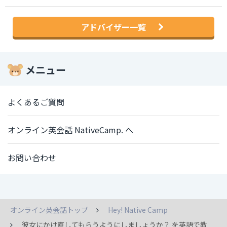
アドバイザー一覧
メニュー
よくあるご質問
オンライン英会話 NativeCamp. へ
お問い合わせ
オンライン英会話トップ
Hey! Native Camp
彼女にかけ直してもらうようにしましょうか？ を英語で教