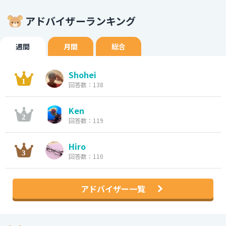
アドバイザーランキング
週間
月間
総合
Shohei
回答数：138
Ken
回答数：119
Hiro
回答数：110
アドバイザー一覧