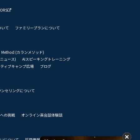
TORS
ついて
ファミリープランについて
an Method (カランメソッド)
リーニュース)
AIスピーキングトレーニング
イティブキャンプ広場
ブログ
ウンセリングについて
 世界への挑戦
オンライン英会話体験談
いについて
採用情報
私達のビジョン