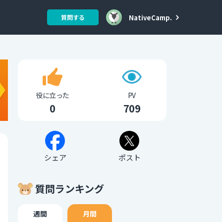
NativeCamp.
質問する
役に立った
PV
0
709
シェア
ポスト
質問ランキング
週間
月間