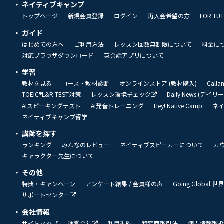
ネイティブキャンプ
トップページ
新規会員登録
ログイン
再入会希望の方
FOR TU
ガイド
はじめての方へ
ご利用方法
レッスン回数無制限について
料金に
対応ブラウザダウンロード
英会話アプリについて
学習
教材を見る
コース・教材診断
オンラインストア (教材購入)
Call
TOEIC®L&R TEST対策
レッスン環境チェック
Daily News (デイ
AIスピーキングテスト
AI発音トレーニング
Hey! Native Camp
ネ
ネイティブキャンプ留学
講師を探す
ランキング
みんなのレビュー
ネイティブスピーカーについて
カ
キャラクター先生について
その他
特典・キャンペーン
アンケート結果 / 会員様の声
Going Global
サポートセンター
会社情報
サイトマップ
運営会社
利用規約
特定商取引法
個人情報取扱