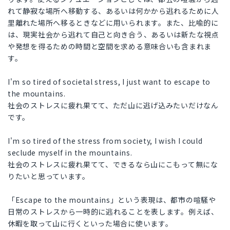
れて静寂な場所へ移動する、あるいは何かから逃れるために人
里離れた場所へ移るときなどに用いられます。また、比喩的に
は、現実社会から逃れて自己と向き合う、あるいは新たな視点
や発想を得るための時間と空間を求める意味合いも含まれま
す。
I'm so tired of societal stress, I just want to escape to
the mountains.
社会のストレスに疲れ果てて、ただ山に逃げ込みたいだけなん
です。
I'm so tired of the stress from society, I wish I could
seclude myself in the mountains.
社会のストレスに疲れ果てて、できるなら山にこもって無にな
りたいと思っています。
「Escape to the mountains」という表現は、都市の喧騒や
日常のストレスから一時的に逃れることを表します。例えば、
休暇を取って山に行くといった場合に使います。