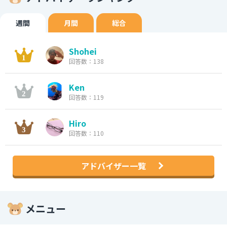
週間
月間
総合
Shohei
回答数：138
Ken
回答数：119
Hiro
回答数：110
アドバイザー一覧
メニュー