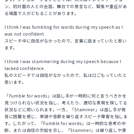
ン、初対面の人との会話、舞台での発言など、緊張や重圧があ
る場面で人がどもることがあります。
I think I was fumbling for words during my speech as I
was not confident.
スピーチ中に自信がなかったので、言葉に詰まっていたと思い
ます。
I think I was stammering during my speech because I
lacked confidence.
私のスピーチでは自信がなかったので、私は口ごもっていたと
思います。
「Fumble for words」は話し手が一時的に何と言うべきかを
見つけられない状況を指し、考えたり、適切な表現を探してる
状況などに用いられます。一方、「Stammer」は話し手が発
音に困難を感じ、単語や音節を繰り返すスピーチ障害を指しま
す。したがって、「Fumble for words」は一時的な思考の中
断、または自信の欠如を示し、「Stammer」は繰り返しや滑