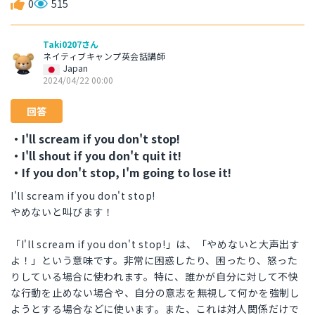
0
515
Taki0207さん
ネイティブキャンプ英会話講師
Japan
2024/04/22 00:00
回答
・I'll scream if you don't stop!
・I'll shout if you don't quit it!
・If you don't stop, I'm going to lose it!
I'll scream if you don't stop!
やめないと叫びます！
「I'll scream if you don't stop!」は、「やめないと大声出す
よ！」という意味です。非常に困惑したり、困ったり、怒った
りしている場合に使われます。特に、誰かが自分に対して不快
な行動を止めない場合や、自分の意志を無視して何かを強制し
ようとする場合などに使います。また、これは対人関係だけで