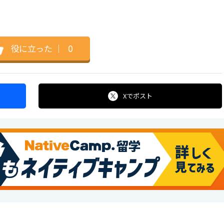
役に立った
｜
0
Xで
ポスト