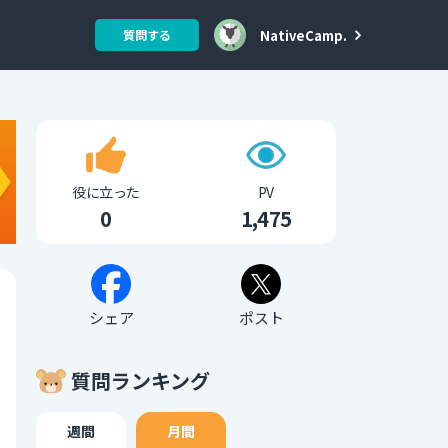
NativeCamp.
質問する
役に立った
PV
0
1,475
シェア
ポスト
質問ランキング
週間
月間