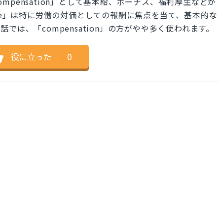
compensation」として基本給、ボーナス、福利厚生などが
 rate」は特に労働の対価としての報酬に焦点を当て、基本的な
は、「compensation」の方がやや多く使われます。
役に立った
｜
0