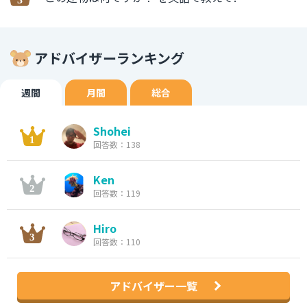
アドバイザーランキング
週間
月間
総合
Shohei
回答数：138
Ken
回答数：119
Hiro
回答数：110
アドバイザー一覧