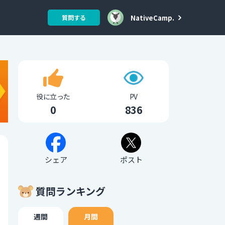
NativeCamp.
質問する
役に立った
PV
0
836
シェア
ポスト
質問ランキング
週間
月間