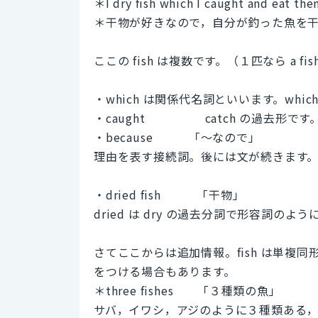
＊I dry fish which I caught and eat them
＊干物が好きなので，自分が釣った魚を
ここの fish は複数です。（１匹なら a f
・which は関係代名詞といいます。which 
・caught catch の過去形で
・because 「～なので」
理由を表す接続詞。後には文が続きます
・dried fish 「干物」
dried は dry の過去分詞で形容詞
さてここからは追加情報。fish は単複同形
をつける場合もあります。
＊three fishes 「３種類の魚」
サバ，イワシ，アジのように３種類ある