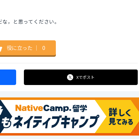
種類だな，と思ってください。
役に立った
｜
0
Xで
ポスト