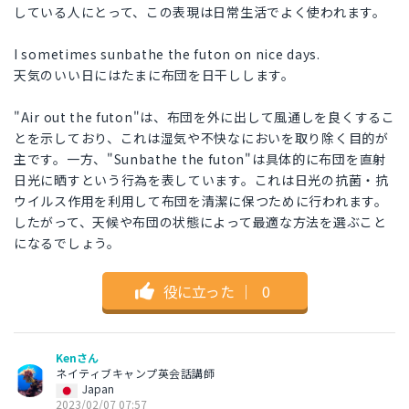
している人にとって、この表現は日常生活でよく使われます。
I sometimes sunbathe the futon on nice days.
天気のいい日にはたまに布団を日干しします。
"Air out the futon"は、布団を外に出して風通しを良くするこ
とを示しており、これは湿気や不快なにおいを取り除く目的が
主です。一方、"Sunbathe the futon"は具体的に布団を直射
日光に晒すという行為を表しています。これは日光の抗菌・抗
ウイルス作用を利用して布団を清潔に保つために行われます。
したがって、天候や布団の状態によって最適な方法を選ぶこと
になるでしょう。
役に立った
｜
0
Kenさん
ネイティブキャンプ英会話講師
Japan
2023/02/07 07:57