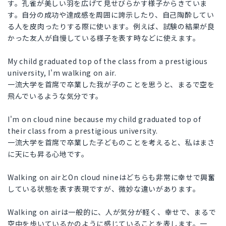
す。孔雀が美しい羽を広げて見せびらかす様子からきていま
す。自分の成功や達成感を周囲に誇示したり、自己陶酔してい
る人を皮肉ったりする際に使います。例えば、試験の結果が良
かった友人が自慢している様子を表す時などに使えます。
My child graduated top of the class from a prestigious
university, I'm walking on air.
一流大学を首席で卒業した我が子のことを思うと、まるで空を
飛んでいるような気分です。
I'm on cloud nine because my child graduated top of
their class from a prestigious university.
一流大学を首席で卒業した子どものことを考えると、私はまさ
に天にも昇る心地です。
Walking on airとOn cloud nineはどちらも非常に幸せで興奮
している状態を表す表現ですが、微妙な違いがあります。
Walking on airは一般的に、人が気分が軽く、幸せで、まるで
空中を歩いているかのように感じていることを表します。一