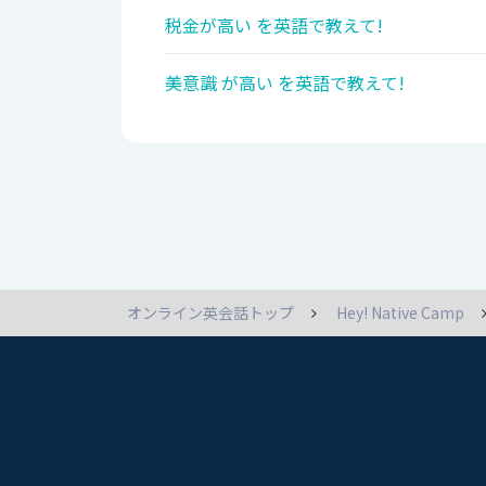
税金が高い を英語で教えて!
美意識 が高い を英語で教えて!
オンライン英会話トップ
Hey! Native Camp