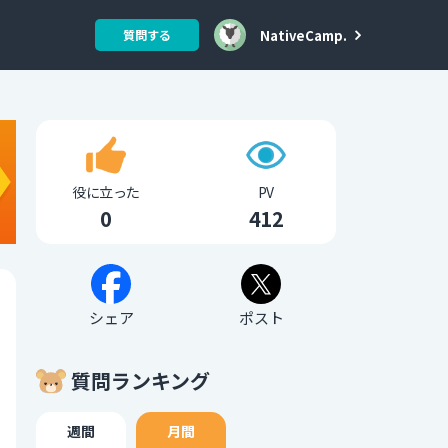
NativeCamp.
質問する
役に立った
PV
0
412
シェア
ポスト
質問ランキング
週間
月間