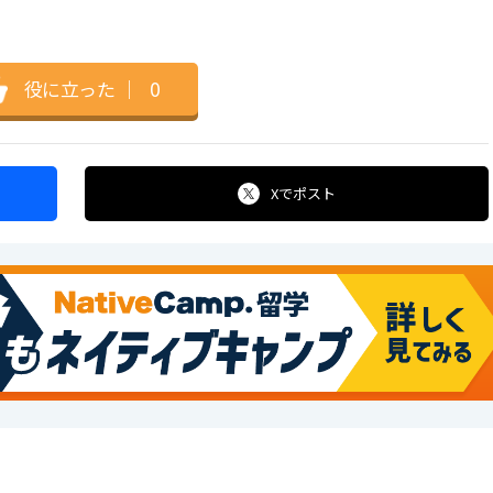
役に立った
｜
0
Xで
ポスト