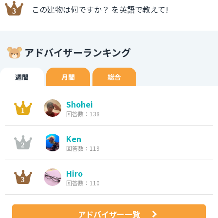
この建物は何ですか？ を英語で教えて!
アドバイザーランキング
週間
月間
総合
Shohei
回答数：138
Ken
回答数：119
Hiro
回答数：110
アドバイザー一覧