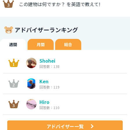
この建物は何ですか？ を英語で教えて!
アドバイザーランキング
週間
月間
総合
Shohei
回答数：138
Ken
回答数：119
Hiro
回答数：110
アドバイザー一覧