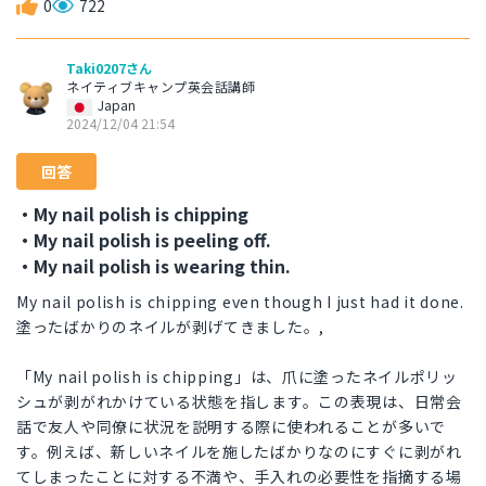
0
722
Taki0207さん
ネイティブキャンプ英会話講師
Japan
2024/12/04 21:54
回答
・My nail polish is chipping
・My nail polish is peeling off.
・My nail polish is wearing thin.
My nail polish is chipping even though I just had it done.
塗ったばかりのネイルが剥げてきました。,
「My nail polish is chipping」は、爪に塗ったネイルポリッ
シュが剥がれかけている状態を指します。この表現は、日常会
話で友人や同僚に状況を説明する際に使われることが多いで
す。例えば、新しいネイルを施したばかりなのにすぐに剥がれ
てしまったことに対する不満や、手入れの必要性を指摘する場