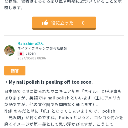
な状態、後者はそろそろ塗り直す時期に近づいていることを示
唆します。
役に立った
｜
0
Maisshimoさん
ネイティブキャンプ英会話講師
Japan
2024/05/03 08:06
回答
・My nail polish is peeling off too soon.
日本語では爪に塗られたマニキュア剤を「ネイル」と呼ぶ事も
ありますが、英語では nail polish といいます（主にアメリカ
英語ですが、他の文化圏でも問題なく通じます）。
Nail のみだと単に「爪」となってしまいますので、 polish
「光沢剤」が付くのですね。Polish というと、ゴシゴシ何かを
磨くイメージが第一義として思い浮かびますが、こうして