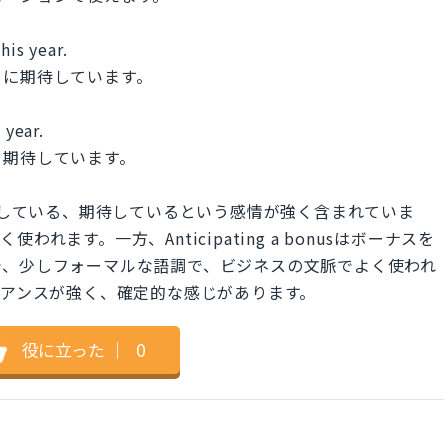
his year.
当に期待しています。
 year.
を期待しています。
usは楽しみにしている、期待しているという感情が強く含まれていま
ます。一方、Anticipating a bonusはボーナスを
で、少しフォーマルな語調で、ビジネスの文脈でよく使われ
測のニュアンスが強く、確定的な感じがあります。
役に立った
｜
0