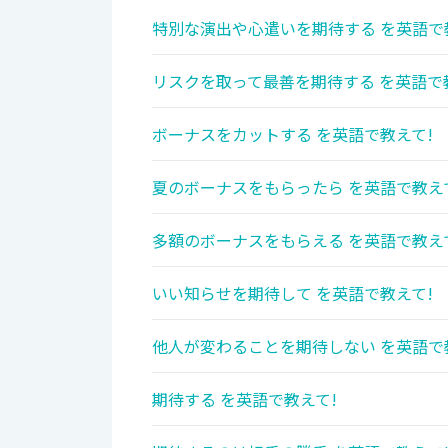
特別な演出や心遣いを期待する を英語で
リスクを取って最善を期待する を英語で
ボーナスをカットする を英語で教えて!
夏のボーナスをもらったら を英語で教え
多額のボーナスをもらえる を英語で教え
いい知らせを期待して を英語で教えて!
他人が変わることを期待しない を英語で
期待する を英語で教えて!