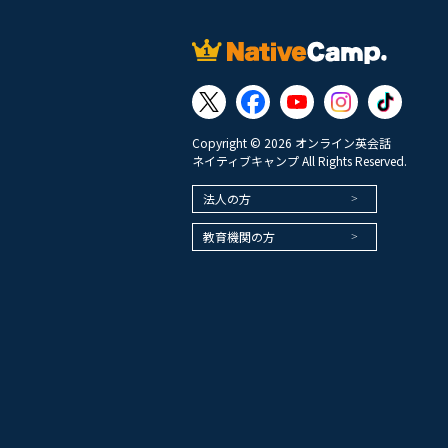
Copyright © 2026 オンライン英会話
ネイティブキャンプ All Rights Reserved.
法人の方
教育機関の方