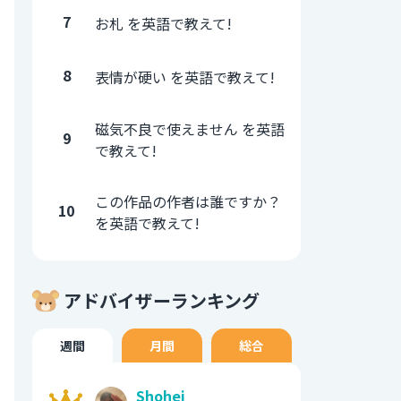
7
お札 を英語で教えて!
8
表情が硬い を英語で教えて!
磁気不良で使えません を英語
9
で教えて!
この作品の作者は誰ですか？
10
を英語で教えて!
アドバイザーランキング
週間
月間
総合
Shohei