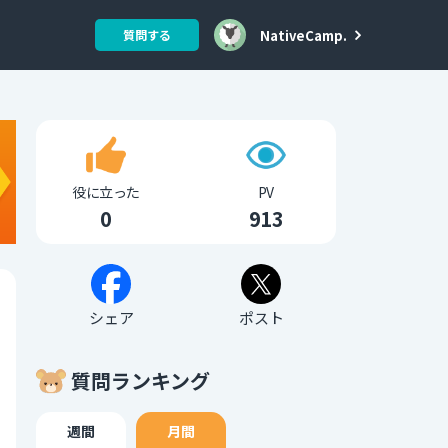
NativeCamp.
質問する
役に立った
PV
0
913
シェア
ポスト
質問ランキング
週間
月間