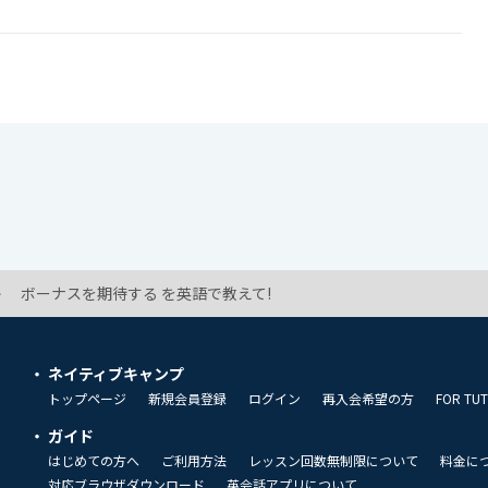
!
ボーナスを期待する を英語で教えて!
ネイティブキャンプ
トップページ
新規会員登録
ログイン
再入会希望の方
FOR TU
ガイド
はじめての方へ
ご利用方法
レッスン回数無制限について
料金に
対応ブラウザダウンロード
英会話アプリについて