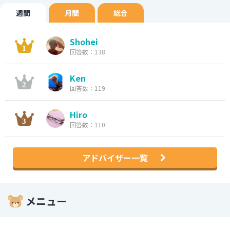
週間
月間
総合
Shohei
回答数：138
Ken
回答数：119
Hiro
回答数：110
アドバイザー一覧
メニュー