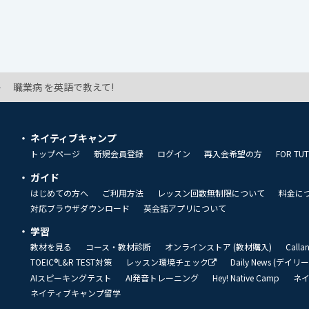
職業病 を英語で教えて!
ネイティブキャンプ
トップページ
新規会員登録
ログイン
再入会希望の方
FOR TU
ガイド
はじめての方へ
ご利用方法
レッスン回数無制限について
料金に
対応ブラウザダウンロード
英会話アプリについて
学習
教材を見る
コース・教材診断
オンラインストア (教材購入)
Call
TOEIC®L&R TEST対策
レッスン環境チェック
Daily News (デイ
AIスピーキングテスト
AI発音トレーニング
Hey! Native Camp
ネ
ネイティブキャンプ留学