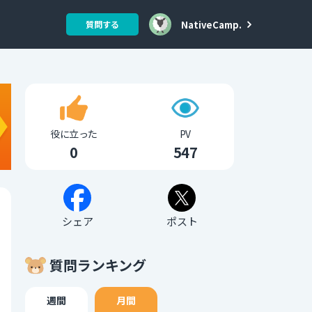
NativeCamp.
質問する
役に立った
PV
0
547
シェア
ポスト
質問ランキング
週間
月間