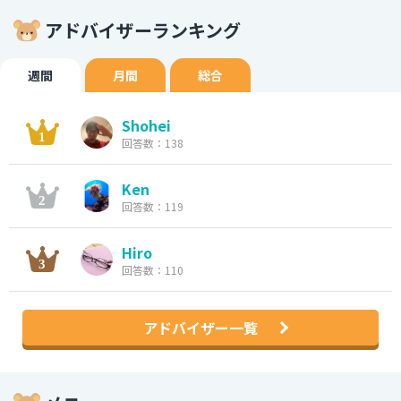
アドバイザーランキング
週間
月間
総合
Shohei
回答数：138
Ken
回答数：119
Hiro
回答数：110
アドバイザー一覧