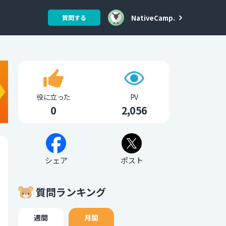
NativeCamp.
質問する
役に立った
PV
0
2,056
シェア
ポスト
質問ランキング
週間
月間