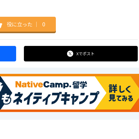
役に立った
｜
0
Xで
ポスト