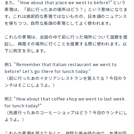
また、"How about that place we went to before?"という
表現は、「前に行ったあの場所はどう？」という意味になりま
す。これは直訳的な表現ではないものの、日本語のニュアンス
を保ちつつ、自然な英語の表現としてよく使われます。
これらの表現は、会話の中で前に行った場所について話題を提
起し、再度その場所に行くことを提案する際に使われます。以
下に例文を示します。
例1: "Remember that Italian restaurant we went to
before? Let's go there for lunch today."
（前に行ったあのイタリアンレストランを覚えてる？今日のラ
ンチはそこにしようよ。）
例2: "How about that coffee shop we went to last week
for lunch today?"
（先週行ったあのコーヒーショップはどう？今日のランチにし
ようよ。）
これらの表現を覚えておくと、自然な英会話の中で、友達や同