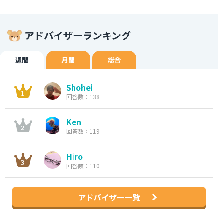
アドバイザーランキング
週間
月間
総合
Shohei
回答数：138
Ken
回答数：119
Hiro
回答数：110
アドバイザー一覧