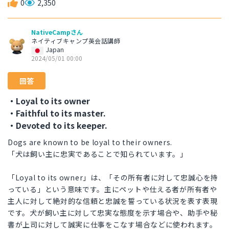
0
2,350
NativeCampさん
ネイティブキャンプ英会話講師
Japan
2024/05/01 00:00
回答
・Loyal to its owner
・Faithful to its master.
・Devoted to its keeper.
Dogs are known to be loyal to their owners.
「犬は飼い主に忠実であることで知られています。」
「Loyal to its owner」は、「その所有者に対して忠誠心を持
っている」という意味です。主にペットや仕える者が所有者や
主人に対して絶対的な信頼と忠誠を誓っている状況を表す表現
です。犬が飼い主に対して忠実な態度を示す場合や、助手や秘
書が上司に対して誠実に仕事をこなす場合などに使われます。