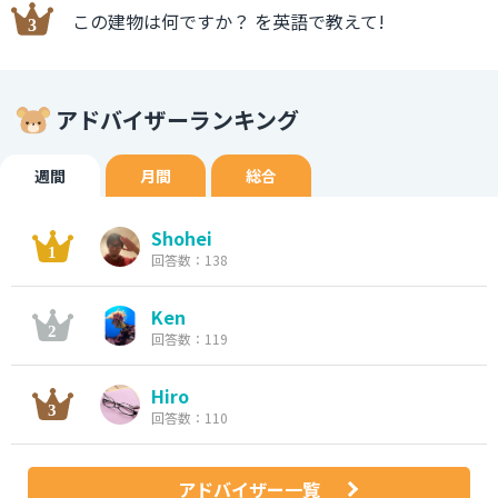
この建物は何ですか？ を英語で教えて!
アドバイザーランキング
週間
月間
総合
Shohei
回答数：138
Ken
回答数：119
Hiro
回答数：110
アドバイザー一覧