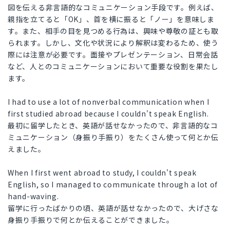
図を伝える非言語的なコミュニケーション手段です。例えば、
親指を立てると「OK」、首を横に振ると「ノー」を意味しま
す。また、相手の目を見つめる行為は、興味や尊敬の証とも取
られます。しかし、文化や状況により解釈は変わるため、使う
際には注意が必要です。面接やプレゼンテーション、日常会話
など、人とのコミュニケーションにおいて重要な役割を果たし
ます。
I had to use a lot of nonverbal communication when I
first studied abroad because I couldn't speak English.
最初に留学したとき、英語が話せなかったので、非言語的なコ
ミュニケーション（身振り手振り）をたくさん使って何とか伝
えました。
When I first went abroad to study, I couldn't speak
English, so I managed to communicate through a lot of
hand-waving.
留学に行ったばかりの頃、英語が話せなかったので、大げさな
身振り手振りで何とか伝えることができました。