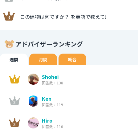
この建物は何ですか？ を英語で教えて!
アドバイザーランキング
週間
月間
総合
Shohei
回答数：138
Ken
回答数：119
Hiro
回答数：110