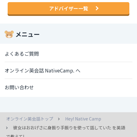
アドバイザー一覧
メニュー
よくあるご質問
オンライン英会話 NativeCamp. へ
お問い合わせ
オンライン英会話トップ
Hey! Native Camp
彼女はおおげさに身振り手振りを使って話していた を英語
で教えて!