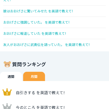
彼はおおげさに驚いてみせた を英語で教えて!
おおげさに強調していた。 を英語で教えて!
おおげさに報道していた を英語で教えて!
友人がおおげさに武勇伝を語っていた。 を英語で教えて!
質問ランキング
週間
月間
自引きする を英語で教えて!
今のところ を英語で教えて!