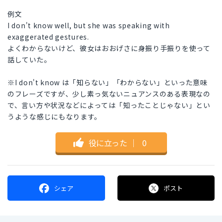
例文
I don't know well, but she was speaking with
exaggerated gestures.
よくわからないけど、彼女はおおげさに身振り手振りを使って
話していた。
※I don't know は「知らない」「わからない」といった意味
のフレーズですが、少し素っ気ないニュアンスのある表現なの
で、言い方や状況などによっては「知ったことじゃない」とい
うような感じにもなります。
役に立った
｜
0
シェア
ポスト