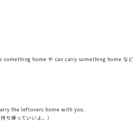
thing home や can carry something home など
arry the leftovers home with you.
は持ち帰っていいよ。）