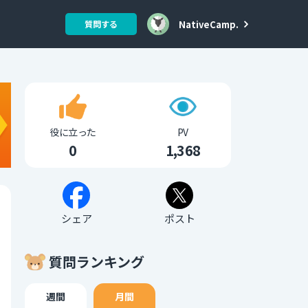
NativeCamp.
質問する
役に立った
PV
0
1,368
シェア
ポスト
質問ランキング
週間
月間