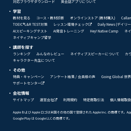
対応ブラウザダウンロード
英会話アプリについて
学習
教材を見る
コース・教材診断
オンラインストア (教材購入)
Call
TOEIC®L&R TEST対策
レッスン環境チェック
Daily News (デイ
AIスピーキングテスト
AI発音トレーニング
Hey! Native Camp
ネ
ネイティブキャンプ留学
講師を探す
ランキング
みんなのレビュー
ネイティブスピーカーについて
カ
キャラクター先生について
その他
特典・キャンペーン
アンケート結果 / 会員様の声
Going Global
サポートセンター
会社情報
サイトマップ
運営会社
利用規約
特定商取引法
個人情報取扱
Apple および Apple ロゴは米国その他の国で登録された Apple Inc. の商標です。App 
Google Play は Google LLC の商標です。