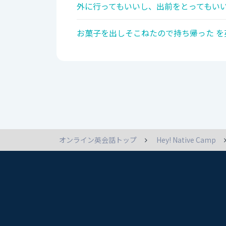
外に行ってもいいし、出前をとってもいい
お菓子を出しそこねたので持ち帰った を
オンライン英会話トップ
Hey! Native Camp