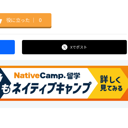
役に立った
｜
0
Xで
ポスト