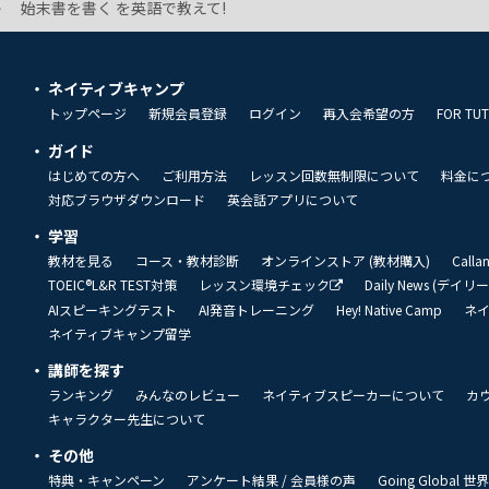
始末書を書く を英語で教えて!
ネイティブキャンプ
トップページ
新規会員登録
ログイン
再入会希望の方
FOR TU
ガイド
はじめての方へ
ご利用方法
レッスン回数無制限について
料金に
対応ブラウザダウンロード
英会話アプリについて
学習
教材を見る
コース・教材診断
オンラインストア (教材購入)
Call
TOEIC®L&R TEST対策
レッスン環境チェック
Daily News (デイ
AIスピーキングテスト
AI発音トレーニング
Hey! Native Camp
ネ
ネイティブキャンプ留学
講師を探す
ランキング
みんなのレビュー
ネイティブスピーカーについて
カ
キャラクター先生について
その他
特典・キャンペーン
アンケート結果 / 会員様の声
Going Global