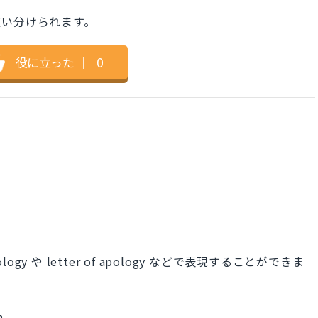
使い分けられます。
役に立った
｜
0
ogy や letter of apology などで表現することができま