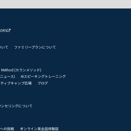
TORS
ついて
ファミリープランについて
an Method (カランメソッド)
リーニュース)
AIスピーキングトレーニング
イティブキャンプ広場
ブログ
ウンセリングについて
 世界への挑戦
オンライン英会話体験談