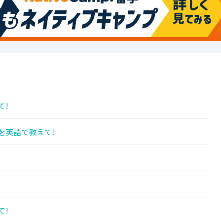
て!
を英語で教えて!
て!