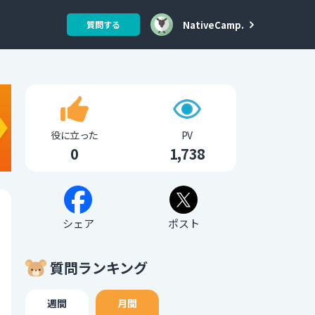
NativeCamp.
質問する
役に立った
PV
0
1,738
シェア
ポスト
質問ランキング
週間
月間