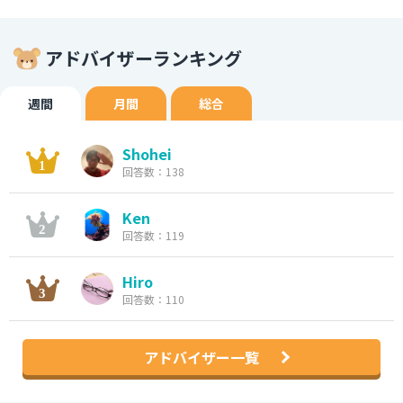
アドバイザーランキング
週間
月間
総合
Shohei
回答数：138
Ken
回答数：119
Hiro
回答数：110
アドバイザー一覧