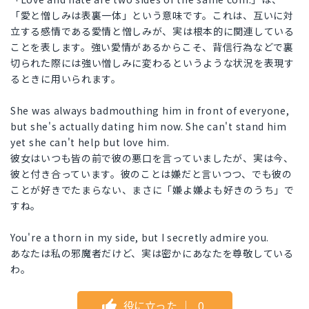
「愛と憎しみは表裏一体」という意味です。これは、互いに対
立する感情である愛情と憎しみが、実は根本的に関連している
ことを表します。強い愛情があるからこそ、背信行為などで裏
切られた際には強い憎しみに変わるというような状況を表現す
るときに用いられます。
She was always badmouthing him in front of everyone,
but she's actually dating him now. She can't stand him
yet she can't help but love him.
彼女はいつも皆の前で彼の悪口を言っていましたが、実は今、
彼と付き合っています。彼のことは嫌だと言いつつ、でも彼の
ことが好きでたまらない、まさに「嫌よ嫌よも好きのうち」で
すね。
You're a thorn in my side, but I secretly admire you.
あなたは私の邪魔者だけど、実は密かにあなたを尊敬している
わ。
役に立った
｜
0