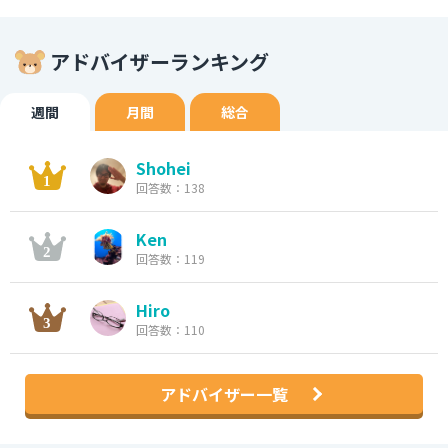
アドバイザーランキング
週間
月間
総合
Shohei
回答数：138
Ken
回答数：119
Hiro
回答数：110
アドバイザー一覧