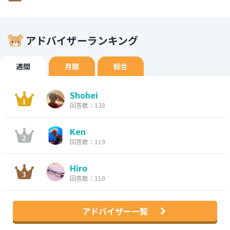
アドバイザーランキング
週間
月間
総合
Shohei
回答数：138
Ken
回答数：119
Hiro
回答数：110
アドバイザー一覧