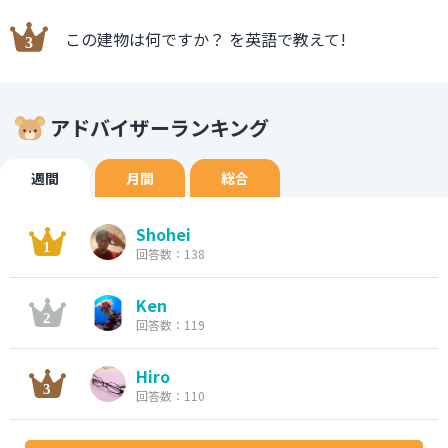
この建物は何ですか？ を英語で教えて!
アドバイザーランキング
週間
月間
総合
Shohei
回答数：138
Ken
回答数：119
Hiro
回答数：110